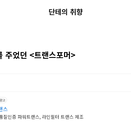
단테의 취향
를 주었던 <트랜스포머>
광고
랜스
SO/SQ품질인증 파워트랜스, 라인필터 트랜스 제조