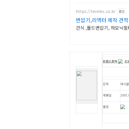
https://terelec.co.kr
광고
변압기,리액터 제작 견
건식 ,몰드변압기, 하모닉필터
트랜스포머
포
감독
마이클
개봉일
2007
별점