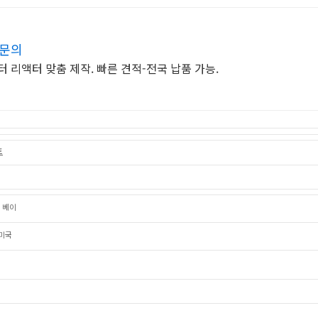
적문의
 리액터 맞춤 제작. 빠른 견적-전국 납품 가능.
토
 베이
,미국