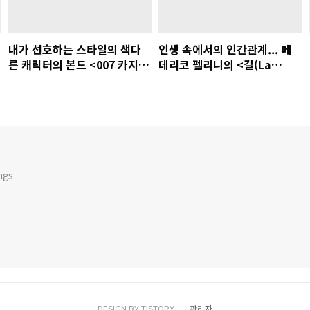
내가 선호하는 스타일의 색다
인생 속에서의 인간관계... 페
른 캐릭터의 본드 <007 카지노
데리코 펠리니의 <길(La
로얄>
Strada)> v2 (1954)
ngs
DESIGN BY
TISTORY
관리자