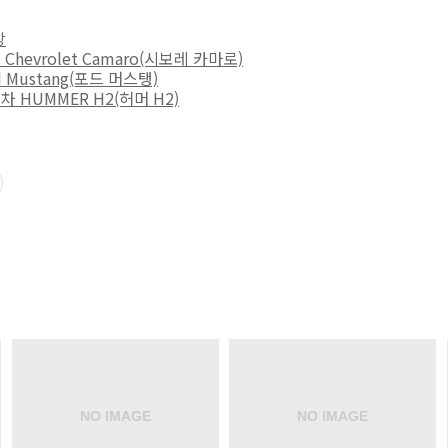
장
evrolet Camaro(시보레 카마로)
Mustang(포드 머스탱)
HUMMER H2(허머 H2)