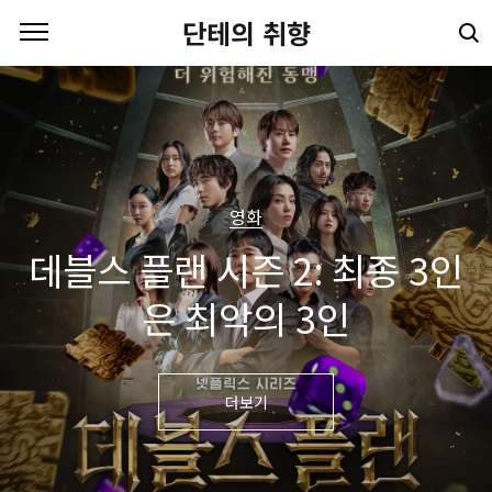
본문 바로가기
단테의 취향
영화
데블스 플랜 시즌 2: 최종 3인
은 최악의 3인
더보기