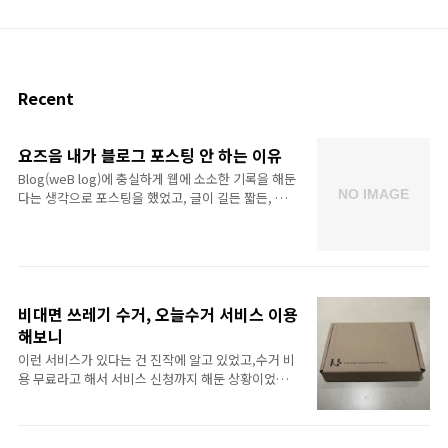
Recent
요즈음 내가 블로그 포스팅 안 하는 이유
Blog(weB log)에 충실하게 웹에 소소한 기록을 해둔
다는 생각으로 포스팅을 했었고, 글이 길든 짧든, 남이
보든 안 보든 기록하고 정리한다는 생각에서 포스팅
을 했었다. 때로는 예전의 글을 읽어보면서 그 때는 그
렇게 생각했었구나 하기도 하고, 내가 정리해둔 건 나
또한 참조해서 보기도 하고. 무엇보다 나는 글 쓰는 걸
좋아하는 취향이 있다 보니 소소한 거라고 하더라도
포스팅하고 그랬었지. 쓸데없는 일 같아도 적어도 내
비대면 쓰레기 수거, 오늘수거 서비스 이용
경우엔 그런 게 마음을 안정화시켜주는 역할을 하기
해보니
도 했다. 최근 삶이 무료하다는 생각이 꽤나 오래도록
이런 서비스가 있다는 건 진작에 알고 있었고,수거 비
지속되었는데, 그 때 블로그 포스팅이라도 열심히 했
용 무료라고 해서 서비스 신청까지 해둔 상황이었다.
으면 그런 생각이 들었을까? 뭔가에 집중하다 보면 다
그러나 이용하지 않았던 건 이용할 일이 별로 없어서.
음에 이거 해야지 저거 해야지 하면서 계획을 세우게
혼자 살다보니 쓰레기가 그리 많지 않아서다.그러다
되고, 그런 게 결국 무료한 ..
한동안 신경을 안 썼더니 쓰레기가 좀 쌓였고,분리 배