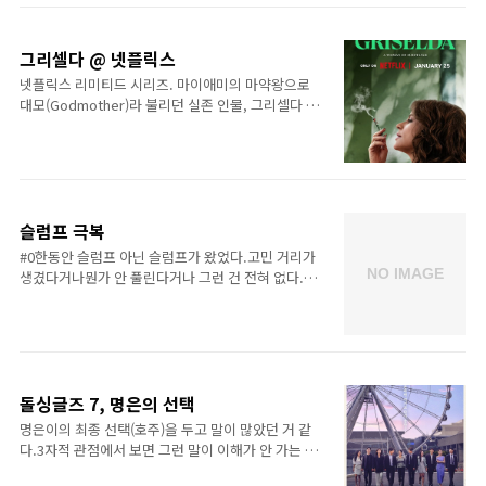
카세가 있는데,거기는 점심을 이용했..
꿨다. 액상 전담으로.내가 액상 전담으로 바꾼 이유는
크게 두 가지다.첫째, 맛있다. (과일맛이라 달다.)둘
째, 연초 생각 안 난다.아무리 맛있어도 연초 피우고
그리셀다 @ 넷플릭스
싶으면 안 되는데그렇진 않더라. 나름 타르만 없지 니
넷플릭스 리미티드 시리즈. 마이애미의 마약왕으로
코틴은 있었기에.그러다 언젠가는 니코틴 없는 걸로
대모(Godmother)라 불리던 실존 인물, 그리셀다 블
피우겠지 했는데 그 때가 된 듯. 제품하나씩 설명하자
랑코를 다룬 작품으로,콜롬비아 메데인에서 마이애미
면,1. PG + VGPG(Propylene Glycol, 프로필렌 글리
로 오게 된 계기부터마이애미에서 체포되는 과정까지
콜)는 타격감 그러니까 목넘길 때의 자극에 영향을 주
총 6편에 걸쳐서 다룬다.유명한 마약 관련 시리즈물인
는 액체이고..
'나르코스'와 같은 계열이니 '나르코스'를 재밌게 봤
다면 이 또한 재미있지 않을까 싶다. 참고로 나는 '나
르코스'는 보다 말았다.재미 없어서가 아니라 너무 길
슬럼프 극복
어서 시즌 넘어갈 때 챙겨보지 않음.그리셀다 블랑코
#0한동안 슬럼프 아닌 슬럼프가 왔었다.고민 거리가
라는 인물이 궁금해서 봤다기 보다는그래도 '나르코
생겼다거나뭔가 안 풀린다거나 그런 건 전혀 없다.나
스' 재밌게 봤었던 기억에이건 리미티드 시리즈니까
또한 나이 먹으면서욕심을 내기 보다는그냥 소소한
선택해서 본 거였는데,사람이 권력을 가지게 되면 어
행복을 찾으면서 지내왔는데 (그게 사람마다 상대적
떻게 되는지를 여실히 잘 보여주는 듯 싶더라.그 권력
이긴 하겠지만)무료하다 해야 하나? 재미없다 해야 하
이 비록 본인의 노력에 의한 것이었다 하더라도그걸..
나?그래서 한동안 좀 그랬다.#1나는 일하는 사람의
책상이정리 정돈이 안 되어 있으면그 사람은 일도 그
렇게 정신없이 한다고 생각한다.그렇게 생각하는 이
돌싱글즈 7, 명은의 선택
유가내가 딱 그렇거든.내 책상은 항상 깔끔하다.책상
명은이의 최종 선택(호주)을 두고 말이 많았던 거 같
위에 물건 많은 거 별로 안 좋아하고.있을 것만 있으면
다.3자적 관점에서 보면 그런 말이 이해가 안 가는 건
된다는 생각이라.그런 내 책상이 너저분하다는 건,내
아니다.그러나 내 생각은 다르다. 내 사랑이지 남의 사
마음도 그렇다는 거.단, 그렇게 생각하는 선입견을 갖