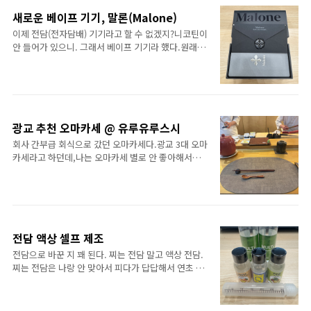
출하기가 귀찮아오늘수거 서비스를 이용해봤다.서비
새로운 베이프 기기, 말론(Malone)
스 신청하고 받은 스타터 키트.버렸나 싶었는데 그래
도 잘 보관하고 있더라.봉투 3개인가 들었던 걸로.직
이제 전담(전자담배) 기기라고 할 수 없겠지?니코틴이
관적으로 알 수 있는 사용법 안내.이것 저것 구분없이
안 들어가 있으니. 그래서 베이프 기기라 했다.원래는
그냥 몰빵으로 봉투에 넣고바깥에 내다두고 앱으로
JELLO를 사용했었다.그러다 이번에 바꾸게 된 건,
신청하면 끝.이런 부분은 편하다.앱에 있는 신규 회원
JELLO가 작동을 안 해서다.보통 베이프 기기 바꾸는
웰컴 혜택.수거비용이 무료이지,쓰레기 처리 비용이
경우는 둘 중 하나다.첫째, 분실둘째, 미작동지금껏
무료인 건 아니다.그러니까 배달 비용이 무료지,음식
JELLO를 6개 정도 사용한 듯.이번에도 JELLO를 사
가격이 무료가 아닌 것처럼.수거 신청. 택배 박스는..
려고 했는데,내가 보통 구매하는 무인샵 전자담배 24
시 에서 디자인이 괜찮길래 구매했다.말론이란 브랜
광교 추천 오마카세 @ 유루유루스시
드의 베이프 기기인데,다소 고급지게 잘 만든 듯.크롬
회사 간부급 회식으로 갔던 오마카세다.광교 3대 오마
하츠를 보고 그런 느낌이 들게 한 듯 싶다.나름 워런티
카세라고 하던데,나는 오마카세 별로 안 좋아해서별
카드까지. 1년이더라.JELLO는 사용하다 보면 어느
생각없이 갔다가 넘 맛있어서 강추하는 바.자리는 9명
순간에배터리가 있는데 흡입이 안 되고그렇다고 해서
정도 바 형태로 착석할 수 있는 구조다.그리 크지 않은
새 코일을 갈아끼운다고 되는 것도 아니고.이번에도
가게다.가격 또한 참 착하다. 디너 코스가 8만원/인이
그래서 기기 바꾸는 건데,..
다.근데 이 정도 가격에 이 정도 퀄리티의 오마카세?
쉽지 않다 본다.강남 쪽이라면 아마 2배~3배 정도의
가격이 되지 않을까 싶다.사장님과 이런 저런 얘기하
전담 액상 셀프 제조
면서 친해져서 장난도 치고 그러다가격 올릴 생각은
전담으로 바꾼 지 꽤 된다. 찌는 전담 말고 액상 전담.
안 해봤냐고 하니,생각해봤는데 그렇게 해봤자 본인
찌는 전담은 나랑 안 맞아서 피다가 답답해서 연초 피
이 부자가 될 거 같지는 않더라고.그래서 가격 안 올리
우다가(배터리 충전해도 몇 개 못 피우고, 한 개 피워
고 많이 오시게 하는 거라고.제목은 모르겠다. 그냥 주
서는 충분하지 못해서)후배 녀석이 이거 한 번 피워보
는대로 먹었는데 싹 비웠다.내가 있는 빌딩에도 오마
라고 권하길래 피워봤다가괜찮길래 다음 날 바로 바