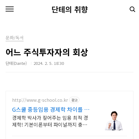
본문 바로가기
단테의 취향
문화/독서
어느 주식투자자의 회상
단테(Dante)
2024. 2. 5. 18:30
http://www.g-school.co.kr
광고
G스쿨 중등임용 경제학 차이를 만
드는 강의
경제학 박사가 짚어주는 임용 최적 경
제학! 기본이론부터 파이널까지 충분
한 커리큘럼