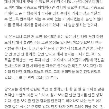
해서 재미나게 엿볼 수 있었던 시간이 아니었나 싶다. 아무리 머리
로 이해해도 가슴으로 이해하려면 경험이 필요한 법이고, 가슴으로
이해해도 손이 행동하기 까지는 경험 속에서 의지를 갖고 숙달될
수 있도록 반복해서 하는 수 밖에 없는 거 아니겠는가. 본인의 일대
기를 통해서 얘기를 풀어나가고 있다 보니 술술 읽히는 편이다.
뭐 유투브나 그런 거 보면 10~15분 되는 짧은 시간 내에 투자 마인
드에 대해서 설명해주는 그런 영상도 있지만, 책을 읽으면서 얻는
거랑은 좀 다르다. 그건 수학 문제 안 풀려서 답보고 풀면 풀리지만
답 안 보면 안 풀리듯, 답만 안다고 해서 능사는 아니거든. 적어도
책을 통해선는 그런 투자 마인드 이외에도 세력들이 어떻게 작전을
펼치는지에 대한 사례(물론 지금은 불가능한 작전도 보이지만) 등
여러 다양한 에피소드들도 있고, 그의 경험담을 통한 간접경험도
있으니 다를 수 밖에 없으리라 본다.
앞으로는 경제학 관련된 책만 볼 생각인데, 한 권 한 권 바이블 같은
서적만 보면서 마음 다스리고, 뭔가 보여줄 만한 결과를 만들 생각
이다. 물론 보여줄 만한 결과를 만든다고 하더라도 나는 별로 얘기
하고 싶은 생각은 추호도 없다. 단지 내가 이런 트레이딩을 하는 건,