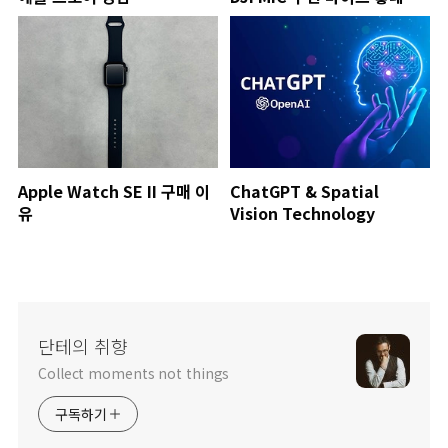
Apple Watch SE II 구매 이
ChatGPT & Spatial
유
Vision Technology
단테의 취향
Collect moments not things
구독하기