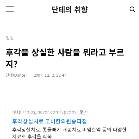
본문 바로가기
단테의 취향
일상
후각을 상실한 사람을 뭐라고 부르
지?
단테(Dante)
2007. 12. 2. 22:47
http://blog.naver.com/spcoby
광고
후각상실치료 코비한의원송파점
후각상실치료. 콧물빼기 배농치료 비염한약 등의 다양한
치료로 후각을 회복