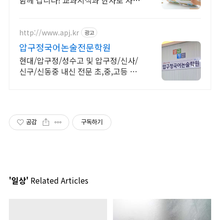
함께 갑니다! 교과지식과 한자로 자녀
문해력 완성 AI 시대에 살아남는 고급
문해력 완성
http://www.apj.kr
광고
압구정국어논술전문학원
현대/압구정/성수고 및 압구정/신사/
신구/신동중 내신 전문 초,중,고등 국
어학원.
공감
구독하기
'일상'
Related Articles