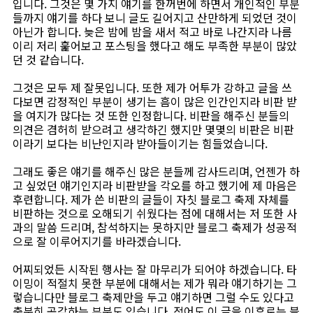
입니다. 그것은 몇 가지 얘기를 한꺼번에 하면서 개인적인 부분
들까지 얘기를 하다 보니 글도 길어지고 산만하게 되었던 것이
아닌가 합니다. 늦은 밤에 밤을 새서 적고 바로 나간지라 나름
이리 저리 훑어보고 포스팅을 했다고 해도 부족한 부분이 많았
던 것 같습니다.
그것은 모두 제 잘못입니다. 또한 제가 어투가 강하고 글을 쓰
다보면 감정적인 부분이 생기는 흠이 많은 인간인지라 비판 받
을 여지가 많다는 것 또한 인정합니다. 비판을 해주신 분들의
의견은 겸허히 받으려고 생각하긴 했지만 몇몇의 비판은 비판
이라기 보다는 비난인지라 받아들이기는 힘들었습니다.
그래도 좋은 얘기를 해주신 많은 분들께 감사드리며, 언젠가 하
고 싶었던 얘기인지라 비판받을 각오를 하고 했기에 제 마음은
후련합니다. 제가 쓴 비판의 글들이 자칫 블로그 축제 자체를
비판하는 것으로 오해되기 쉬웠다는 점에 대해서는 저 또한 사
과의 말씀 드리며, 참석하지는 못하지만 블로그 축제가 성공적
으로 잘 이루어지기를 바라겠습니다.
어찌되었든 시작된 행사는 잘 마무리가 되어야 하겠습니다. 타
이밍이 적절치 못한 부분에 대해서는 제가 뭐라 얘기하기는 그
렇습니다만 블로그 축제만을 두고 얘기하면 그럴 수도 있다고
충분히 공감하는 부분도 있습니다. 적어도 이 글을 이후로는 블