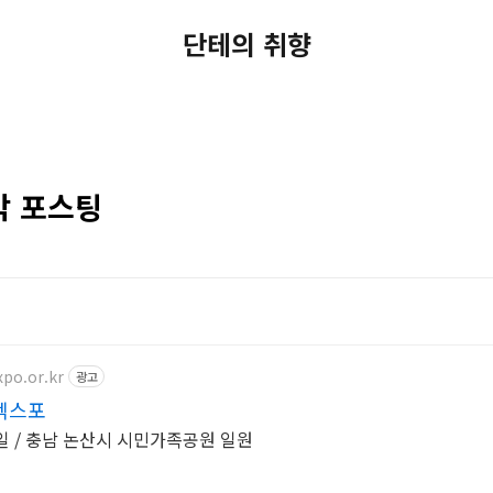
단테의 취향
막 포스팅
po.or.kr
광고
엑스포
 21일 / 충남 논산시 시민가족공원 일원