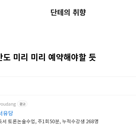
단테의 취향
간도 미리 미리 예약해야할 듯
oyoudang
광고
서유당
독서 토론논술수업, 주1회50분, 누적수강생 268명