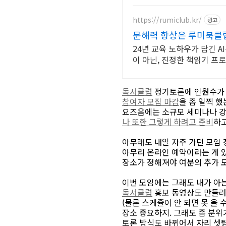
https://rumiclub.kr/
광고
문해력 향상은 루미북클럽
24년 교육 노하우가 담긴 
이 아닌, 진정한 책읽기 프
독서클럽
정기토론에 인원수가 
참여자 모집 마감
을 좀 일찍 했
요즈음에는 소규모 세미나나 강좌
나 또한 그렇게 하려고 준비
하고
아무래도 내일 자주 가던 모임
아무리 온라인 예약이라는 게 있
장소가 정해져야 여분의 추가 모
이번 모임에는 그래도 내가 아는
독서클럽
홍보 동영상도 만들려
(물론 스케쥴이 안 되면 못 올 
장소 중요하지. 그래도 좀 분위
토론 방식도 바뀌어서 자리 셋