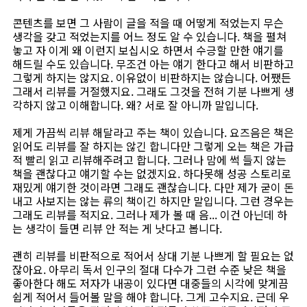
콘텐츠를 보면 그 사람이 글을 적을 때 어떻게 적었는지 무슨
생각을 갖고 적었는지를 어느 정도 알 수 있습니다. 책을 펼쳐
놓고 자 이게 왜 이런지 보십시오 하면서 수긍할 만한 얘기를
해드릴 수도 있습니다. 무조건 아는 얘기 한다고 해서 비판하고
그렇게 하지는 않지요. 이유없이 비판하지는 않습니다. 어쨌든
그래서 리뷰를 거절했지요. 그래도 그것을 전혀 기분 나쁘게 생
각하지 않고 이해합니다. 왜? 서로 잘 아니까 말입니다.
제게 가끔씩 리뷰 해달라고 주는 책이 있습니다. 요즈음은 책은
읽어도 리뷰를 잘 하지는 않긴 합니다만 그렇게 오는 책은 가급
적 빨리 읽고 리뷰해주려고 합니다. 그러나 맘에 썩 들지 않는
책을 괜찮다고 얘기할 수는 없겠지요. 하다못해 성공 스토리로
재밌게 얘기한 것이라면 그래도 괜찮습니다. 다만 제가 굳이 돈
내고 사보지는 않는 류의 책이긴 하지만 말입니다. 그런 경우는
그래도 리뷰를 적지요. 그러나 제가 볼 때 음... 이건 아닌데 하
는 생각이 들면 리뷰 안 적는 게 낫다고 봅니다.
괜히 리뷰를 비판적으로 적어서 상대 기분 나쁘게 할 필요는 없
잖아요. 아무리 독서 인구의 절대 다수가 그런 수준 낮은 책을
좋아한다 해도 저자가 내공이 있다면 대중들의 시각에 맞게끔
쉽게 적어서 들어볼 말을 해야 합니다. 그게 고수지요. 근데 우