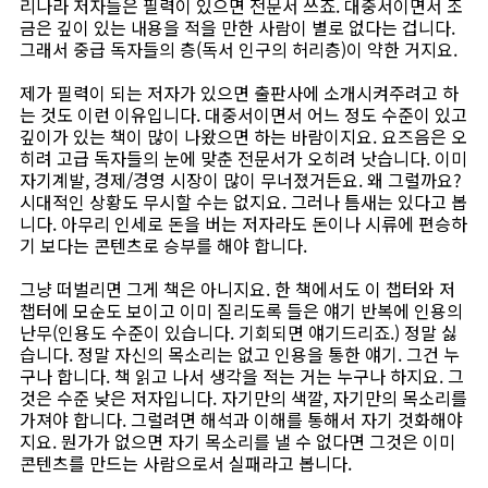
리나라 저자들은 필력이 있으면 전문서 쓰죠. 대중서이면서 조
금은 깊이 있는 내용을 적을 만한 사람이 별로 없다는 겁니다.
그래서 중급 독자들의 층(독서 인구의 허리층)이 약한 거지요.
제가 필력이 되는 저자가 있으면 출판사에 소개시켜주려고 하
는 것도 이런 이유입니다. 대중서이면서 어느 정도 수준이 있고
깊이가 있는 책이 많이 나왔으면 하는 바람이지요. 요즈음은 오
히려 고급 독자들의 눈에 맞춘 전문서가 오히려 낫습니다. 이미
자기계발, 경제/경영 시장이 많이 무너졌거든요. 왜 그럴까요?
시대적인 상황도 무시할 수는 없지요. 그러나 틈새는 있다고 봅
니다. 아무리 인세로 돈을 버는 저자라도 돈이나 시류에 편승하
기 보다는 콘텐츠로 승부를 해야 합니다.
그냥 떠벌리면 그게 책은 아니지요. 한 책에서도 이 챕터와 저
챕터에 모순도 보이고 이미 질리도록 들은 얘기 반복에 인용의
난무(인용도 수준이 있습니다. 기회되면 얘기드리죠.) 정말 싫
습니다. 정말 자신의 목소리는 없고 인용을 통한 얘기. 그건 누
구나 합니다. 책 읽고 나서 생각을 적는 거는 누구나 하지요. 그
것은 수준 낮은 저자입니다. 자기만의 색깔, 자기만의 목소리를
가져야 합니다. 그럴려면 해석과 이해를 통해서 자기 것화해야
지요. 뭔가가 없으면 자기 목소리를 낼 수 없다면 그것은 이미
콘텐츠를 만드는 사람으로서 실패라고 봅니다.