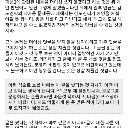
피플2에 관련된 내용을 더이상 쓰지 않겠다고 하는 것은 뭐 개
인 판단이니 일단 그렇게 알겠습니다만 위에서 일부 언급된 김
도연씨의 자가용 문제등에 대해서는 김도연씨가 해명을 해줘
야할 듯 합니다. 좋은 차를 타고 다닌다고 해서 꼭 그게 모럴 헤
저드라고 할 수는 없겠지만 자세의 문제는 언급될 수 있는 것인
지라.
근데 문제는 더이상 덧글을 받지 않을 생각이라고 기존 덧글을
보이지 않게 하는 것은 정말 치졸한 짓입니다. 그 글을 읽는 이
들이 이것 저것 두루 보는 것이 아니라 일방적인 자기 얘기만
보게 하는 것이죠. 왜? 제가 그 글에 제 글 두 개를 덧글로 링크
시켜 뒀거든요. 분명히 비판할 것이 있으면 비판해라고 했는데
도 불구하고 이런 행위를 한다는 것은 정말 치졸한 짓입니다.
이런 식으로 흐를 바에는 이 글을 썼다는 것 자체가 이젠 바
보 같다는 생각이 듭니다. ^^ 모두 제 불찰입니다. 블로그를
운영하시는 분들이라면 마음껏 욕하시고, 마음껏 포스팅하
시기 바랍니다. 저도 억울하게 돈 못 받은 적이 있다 보니 너
무 오지랖이 넓었군요.
글을 썼다는 것 자체가 바보 같은게 아니라 글에 대한 다른 이
들의 덧글에 대한 대응이 바보 같은 거야~ 도대체 서명덕씨 머