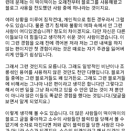
런데 문제는 이 떡이떡이는 오래전부터 블로그를 사용해왔고
블로그 사용을 전도했던 사람 중에 하나라는 것이지요.
여러 상황을 미루어 짐작컨대, 개인적으로 힘든 경우라서 그럴
수도 있습니다. 물론 경기 침체와 불황의 여파 속에서 안 그런
사람이 어디있겠습니까? 정도의 차이겠지요. 다만 자신은 다른
이들보다 더 힘들다고 생각하기 쉬운 것이 사람이겠습니다. 이
미 그런 경험을 오래 전에 겪어본 저라 저는 그런 내색을 하지
않는 편이지만 첫 경험이라는 것은 때로는 자기 주관을 잃어버
리게 만들기 쉽상입니다.
그래서 그런 것인지도 모릅니다. 그래도 일방적인 비난이나 조
롱섞인 용어를 사용하지 않은 것만도 천만 다행입니다. 블로거
들 중에는 그런 블로거들도 꽤 있거든요. 그래도 그런 블로거들
에 비해서는 그나마 나은 편이라고 생각은 합니다만 그렇다고
해서 이번 일을 그냥 좌시하고 있을 수 만은 없는 것이 저 뿐만
이 아니라 많은 이들도 똑같은 경험을 했다는 것입니다.(덧글을
보면서 알게 되었지요.)
이렇게 생각해 볼 수도 있습니다. 더 많은 사람들이 떡이떡이의
블로그 글을 좋아하고 소수의 사람들만 블럭킹을 당해서 볼 수
없기에 숫자로 따진다면 저와 같이 블럭킹을 당한 사람은 다수
가 아니라 소수가 되겠지요. 소수의 의견이라고 해서 이것이 무