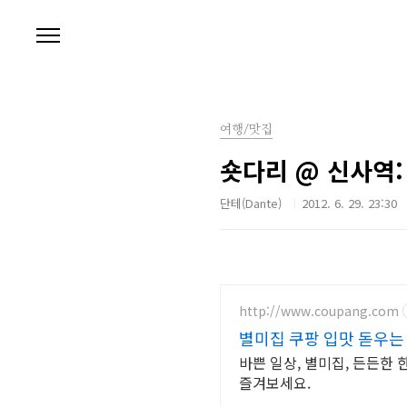
본문 바로가기
여행/맛집
숏다리 @ 신사역:
단테(Dante)
2012. 6. 29. 23:30
http://www.coupang.com
별미집 쿠팡 입맛 돋우는
바쁜 일상, 별미집, 든든한
즐겨보세요.