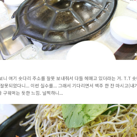
보니 여기 숏다리 주소를 잘못 보내줘서 다들 헤매고 있더라는 거. T.T 
잘못되었다니... 이런 실수를... 그래서 기다리면서 맥주 한 잔 마시고(내가?
구워먹는 듯한 느낌. 널찍하니...