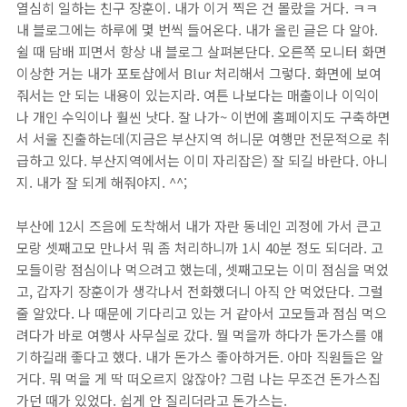
열심히 일하는 친구 장훈이. 내가 이거 찍은 건 몰랐을 거다. ㅋㅋ
내 블로그에는 하루에 몇 번씩 들어온다. 내가 올린 글은 다 알아.
쉴 때 담배 피면서 항상 내 블로그 살펴본단다. 오른쪽 모니터 화면
이상한 거는 내가 포토샵에서 Blur 처리해서 그렇다. 화면에 보여
줘서는 안 되는 내용이 있는지라. 여튼 나보다는 매출이나 이익이
나 개인 수익이나 훨씬 낫다. 잘 나가~ 이번에 홈페이지도 구축하면
서 서울 진출하는데(지금은 부산지역 허니문 여행만 전문적으로 취
급하고 있다. 부산지역에서는 이미 자리잡은) 잘 되길 바란다. 아니
지. 내가 잘 되게 해줘야지. ^^;
부산에 12시 즈음에 도착해서 내가 자란 동네인 괴정에 가서 큰고
모랑 셋째고모 만나서 뭐 좀 처리하니까 1시 40분 정도 되더라. 고
모들이랑 점심이나 먹으려고 했는데, 셋째고모는 이미 점심을 먹었
고, 갑자기 장훈이가 생각나서 전화했더니 아직 안 먹었단다. 그럴
줄 알았다. 나 때문에 기다리고 있는 거 같아서 고모들과 점심 먹으
려다가 바로 여행사 사무실로 갔다. 뭘 먹을까 하다가 돈가스를 얘
기하길래 좋다고 했다. 내가 돈가스 좋아하거든. 아마 직원들은 알
거다. 뭐 먹을 게 딱 떠오르지 않잖아? 그럼 나는 무조건 돈가스집
가던 때가 있었다. 쉽게 안 질리더라고 돈가스는.