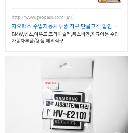
http://www.geopass.com
광고
지오패스 수입자동차부품 직구 단골고객 할인행
사
BMW,벤츠,아우드,크라이슬러,폭스바겐,재규어등 수입
자동차부품/용품 해외직구