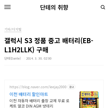
본문 바로가기
단테의 취향
기타/디지털
갤럭시 S3 정품 중고 배터리(EB-
L1H2LLK) 구매
단테(Dante)
2014. 3. 30. 02:00
https://blog.naver.com/leejay2000
광고
이천 배터리 할인마트
이천 자동차 배터리 출장 교체 무료 로
케트 델코 DIN AGM 밧데리