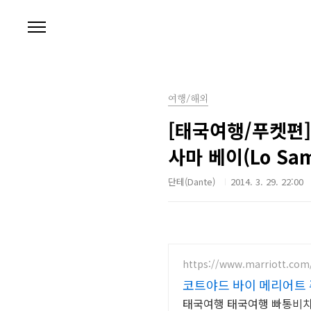
본문 바로가기
여행/해외
[태국여행/푸켓편] D
사마 베이(Lo Sa
단테(Dante)
2014. 3. 29. 22:00
https://www.marriott.com
코트야드 바이 메리어트
태국여행 태국여행 빠통비치 