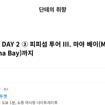
단테의 취향
AY 2 ③ 피피섬 투어 III. 마야 베이(M
ma Bay)까지
/
광고
 푸켓
도보 1분, 쇼핑 야시장 나이트라이프