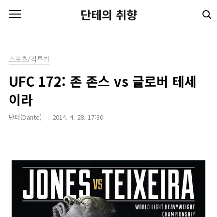
본문 바로가기
단테의 취향
스포츠/격투기
UFC 172: 존 존스 vs 글로버 테세
이라
단테(Dante)
2014. 4. 28. 17:30