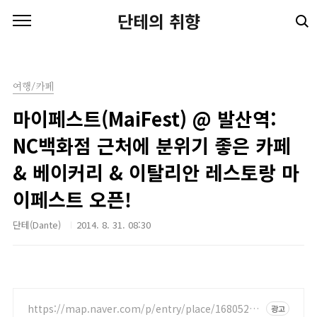
본문 바로가기
단테의 취향
여행/카페
마이페스트(MaiFest) @ 발산역:
NC백화점 근처에 분위기 좋은 카페
& 베이커리 & 이탈리안 레스토랑 마
이페스트 오픈!
단테(Dante)
2014. 8. 31. 08:30
https://map.naver.com/p/entry/place/16805204
광고