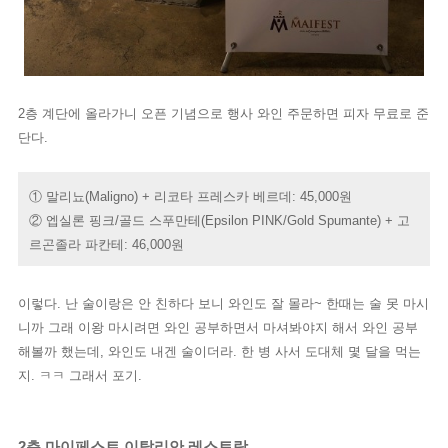
2층 계단에 올라가니 오픈 기념으로 행사 와인 주문하면 피자 무료로 준
단다.
① 말리뇨(Maligno) +
리코타 프레스카 베르데: 45,000원
②
엡실론 핑크/골드 스푸만테(Epsilon PINK/Gold Spumante) + 고
르곤졸라 파칸테: 46,000원
이렇다. 난 술이랑은 안 친하다 보니 와인도 잘 몰라~ 한때는 술 못 마시
니까 그래 이왕 마시려면 와인 공부하면서 마셔봐야지 해서 와인 공부
해볼까 했는데, 와인도 내겐 술이더라. 한 병 사서 도대체 몇 달을 먹는
지. ㅋㅋ 그래서 포기.
2층 마이페스트 이탈리안 레스토랑