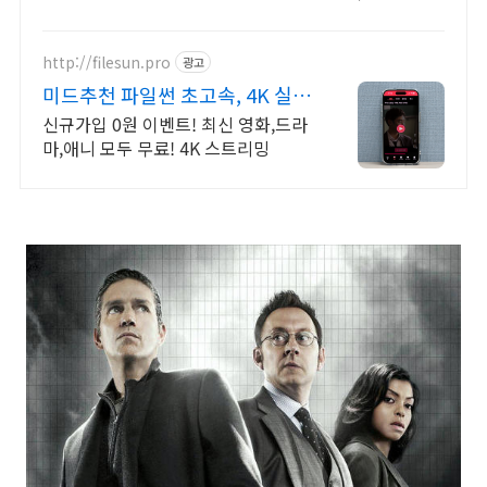
만나세요.
http://filesun.pro
광고
미드추천 파일썬 초고속, 4K 실시
간 보기!
신규가입 0원 이벤트! 최신 영화,드라
마,애니 모두 무료! 4K 스트리밍