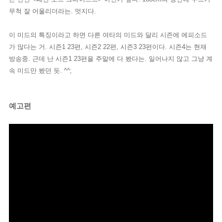
무척 잘 어울리더라는. 멋지다.
이 미드의 특징이라고 하면 다른 여타의 미드와 달리 시즌에 에피소드
가 많다는 거. 시즌1 23편, 시즌2 22편, 시즌3 23편이다. 시즌4는 현재
방송중. 근데 난 시즌1 23편을 주말에 다 봤다는. 일어나지 않고 그냥 계
속 미드만 봤던 듯. ^^;
예고편