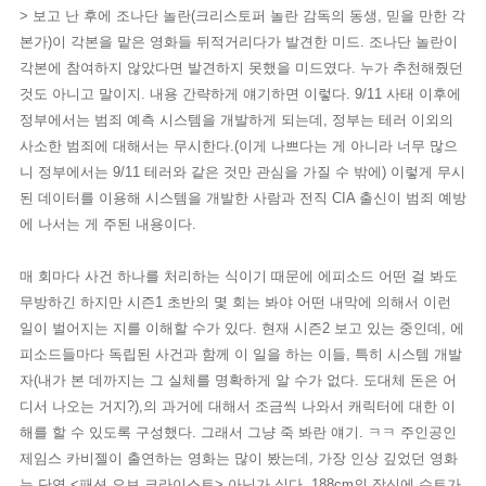
>
보고 난 후에 조나단 놀란(크리스토퍼 놀란 감독의 동생, 믿을 만한 각
본가)이 각본을 맡은 영화들 뒤적거리다가 발견한 미드. 조나단 놀란이
각본에 참여하지 않았다면 발견하지 못했을 미드였다. 누가 추천해줬던
것도 아니고 말이지. 내용 간략하게 얘기하면 이렇다. 9/11 사태 이후에
정부에서는 범죄
예측 시스템을 개발하게 되는데, 정부는 테러 이외의
사소한 범죄에 대해서는 무시한다.(이게 나쁘다는 게 아니라 너무 많으
니 정부에서는 9/11 테러와 같은 것만 관심을 가질 수 밖에) 이렇게 무시
된 데이터를 이용해 시스템을 개발한 사람과 전직 CIA 출신이 범죄 예방
에 나서는 게 주된 내용이다.
매 회마다 사건 하나를 처리하는 식이기 때문에 에피소드 어떤 걸 봐도
무방하긴 하지만 시즌1 초반의 몇 회는 봐야 어떤 내막에 의해서 이런
일이 벌어지는 지를 이해할 수가 있다. 현재 시즌2 보고 있는 중인데, 에
피소드들마다 독립된 사건과 함께 이 일을 하는 이들, 특히 시스템 개발
자(내가 본 데까지는 그 실체를 명확하게 알 수가 없다. 도대체 돈은 어
디서 나오는 거지?),의 과거에 대해서 조금씩 나와서 캐릭터에 대한 이
해를 할 수 있도록 구성했다. 그래서 그냥 죽 봐란 얘기. ㅋㅋ 주인공인
제임스 카비젤이 출연하는 영화는 많이 봤는데, 가장 인상 깊었던 영화
는 단연 <패션 오브 크라이스트> 아닌가 싶다. 188cm의 장신에 수트가