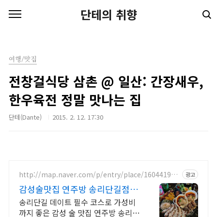
본문 바로가기
단테의 취향
여행/맛집
전창걸식당 삼촌 @ 일산: 간장새우,
한우육전 정말 맛나는 집
단테(Dante)
2015. 2. 12. 17:30
http://map.naver.com/p/entry/place/160441972
광고
3
감성술맛집 연주방 송리단길점 송
리단길 데이트의 필수 코스
송리단길 데이트 필수 코스로 가성비
까지 좋은 감성 술 맛집 연주방 송리단