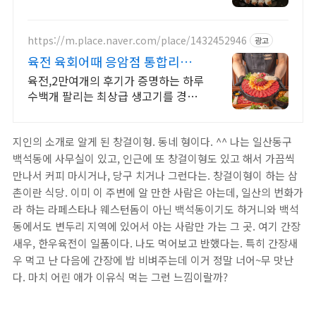
길점. 감성있는 분위기에 빠져들어 분
위기에 취하고 술에 취하는 안주가 맛
있는 연주방!
https://m.place.naver.com/place/1432452946
광고
육전 육회어때 응암점 통합리뷰
23,000+증명맛집
육전,2만여개의 후기가 증명하는 하루
수백개 팔리는 최상급 생고기를 경험
하세요 먹방 유튜버와 인플루언서가
찾는 인기 맛집
지인의 소개로 알게 된 창걸이형. 동네 형이다. ^^ 나는 일산동구
백석동에 사무실이 있고, 인근에 또 창걸이형도 있고 해서 가끔씩
만나서 커피 마시거나, 당구 치거나 그런다는. 창걸이형이 하는 삼
촌이란 식당. 이미 이 주변에 알 만한 사람은 아는데, 일산의 번화가
라 하는 라페스타나 웨스턴돔이 아닌 백석동이기도 하거니와 백석
동에서도 변두리 지역에 있어서 아는 사람만 가는 그 곳. 여기 간장
새우, 한우육전이 일품이다. 나도 먹어보고 반했다는. 특히 간장새
우 먹고 난 다음에 간장에 밥 비벼주는데 이거 정말 너어~무 맛난
다. 마치 어린 애가 이유식 먹는 그런 느낌이랄까?