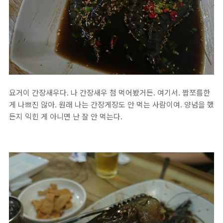
요거이 간장새우다. 나 간장새우 첨 먹어봤거든. 여기서. 짭쪼름한
게 나쁘진 않아. 원래 나는 간장게장도 안 먹는 사람이여. 양념을 했
든지 익힌 게 아니면 난 잘 안 먹는다.