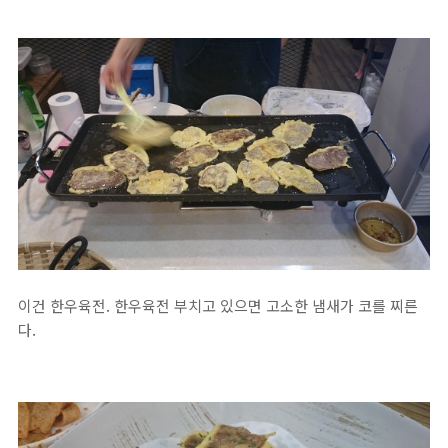
이건 한우육전. 한우육전 부치고 있으면 고소한 냄새가 코를 찌른
다.