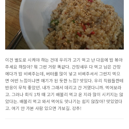
이건 별도로 시켜야 하는 건데 우리가 고기 먹고 난 다음에 밥 볶아
주세요 하잖아? 뭐 그런 거랑 똑같다. 간장새우 다 먹고 남은 간장
에다가 밥 비벼주는데, 버터를 많이 넣고 비벼주셔서 그런지 먹으
면 어떤 느낌이냐면 애기가 된 듯한 느낌? 맛있다. 우리 직원들한테
반응이 무척 좋았던. 내가 그래서 데리고 간 거였다니까. 먹어보라
고. 그러나 회식 1차 때 고기 배불리 먹고 온 지라 많이 시키지는 않
았다는. 배불리 먹고 와서 먹어도 맛나기는 쉽지 않잖아? 맛있었다
고. 여기 안 가본 사람 있으면 가보길. 강추!