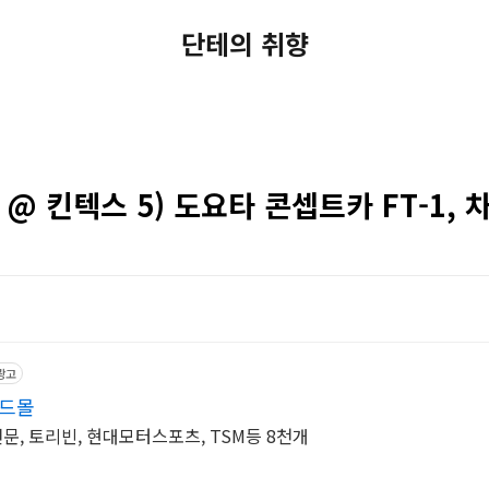
단테의 취향
 @ 킨텍스 5) 도요타 콘셉트카 FT-1,
광고
운드몰
전문, 토리빈, 현대모터스포츠, TSM등 8천개