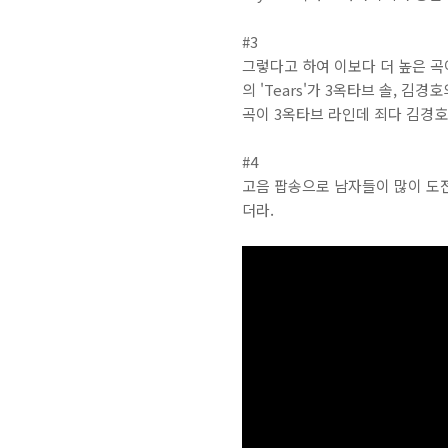
#3
그렇다고 하여 이보다 더 높은 곡이
의 'Tears'가 3옥타브 솔, 김
곡이 3옥타브 라인데 죄다 김경호
#4
고음 팝송으로 남자들이 많이 도전하는
더라.