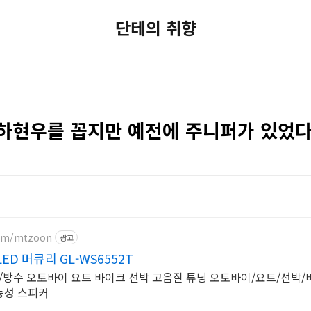
단테의 취향
 하현우를 꼽지만 예전에 주니퍼가 있었
com/mtzoon
광고
D 머큐리 GL-WS6552T
능성 스피커