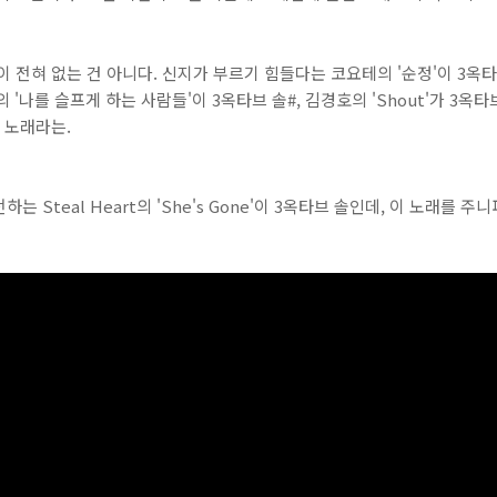
 전혀 없는 건 아니다. 신지가 부르기 힘들다는 코요테의 '순정'이 3옥타
경호의 '나를 슬프게 하는 사람들'이 3옥타브 솔#, 김경호의 'Shout'가 3
 노래라는.
 Steal Heart의 'She's Gone'이 3옥타브 솔인데, 이 노래를 