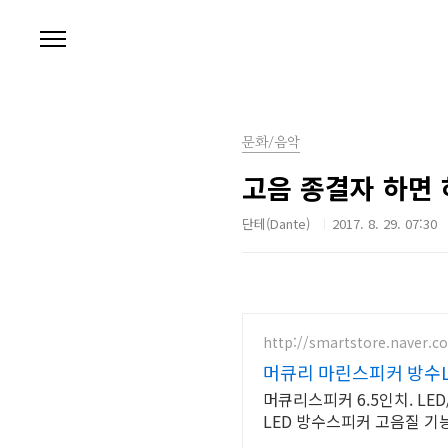
본문 바로가기
문화/음악
고음 종결자 하면
단테(Dante)
2017. 8. 29. 07:30
http://smartstore.naver.
머큐리 마린스피커 방수LE
머큐리스피커 6.5인치. LED/방수 오토바이 요트 바이크 선박 고음질 튜닝 오토바이/요트/선박/바이크
LED 방수스피커 고음질 기