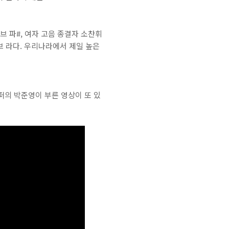
브 파#, 여자 고음 종결자 소찬휘
옥타브 라다. 우리나라에서 제일 높은
주니퍼의 박준영이 부른 영상이 또 있