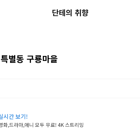
단테의 취향
구 특별동 구룡마을
 실시간 보기!
영화,드라마,애니 모두 무료! 4K 스트리밍