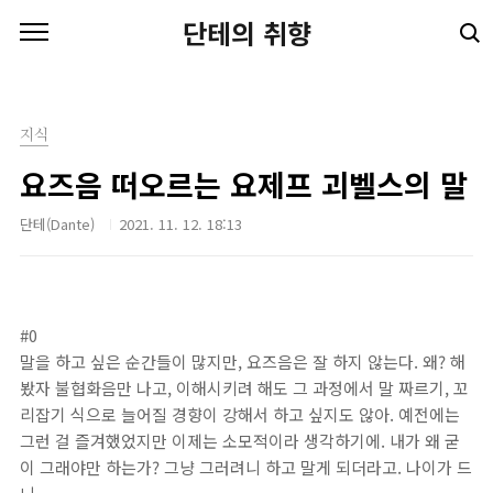
본문 바로가기
단테의 취향
지식
요즈음 떠오르는 요제프 괴벨스의 말
단테(Dante)
2021. 11. 12. 18:13
#0
말을 하고 싶은 순간들이 많지만, 요즈음은 잘 하지 않는다. 왜? 해
봤자 불협화음만 나고, 이해시키려 해도 그 과정에서 말 짜르기, 꼬
리잡기 식으로 늘어질 경향이 강해서 하고 싶지도 않아. 예전에는
그런 걸 즐겨했었지만 이제는 소모적이라 생각하기에. 내가 왜 굳
이 그래야만 하는가? 그냥 그러려니 하고 말게 되더라고. 나이가 드