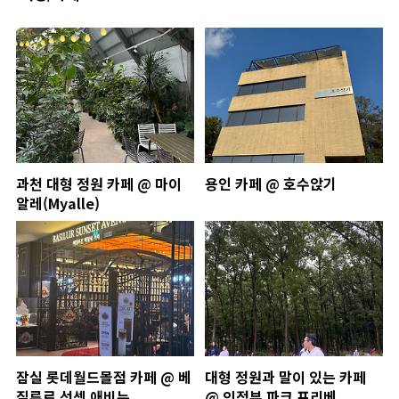
과천 대형 정원 카페 @ 마이
용인 카페 @ 호수앉기
알레(Myalle)
잠실 롯데월드몰점 카페 @ 베
대형 정원과 말이 있는 카페
질루르 선셋 애비뉴
@ 의정부 파크 프리베