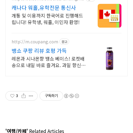
캐나다 워홀,유학전문 통신사
개통 및 이용까지 한국어로 진행해드
립니다! 유학생, 워홀, 이민자 환영!
http://m.coupang.com
광고
뱅쇼 쿠팡 리뷰 호평 가득
레몬과 시나몬향 뱅쇼 베이스! 로켓배
송으로 내일 바로 즐겨요. 과일 향신료
키트로 똥손도 금손처럼! 온몸 녹이는
따뜻함.
3
구독하기
'여행/카페'
Related Articles