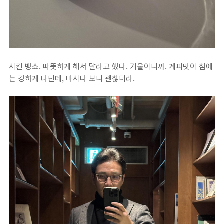
시킨 뱅쇼. 따뜻하게 해서 달라고 했다. 겨울이니까. 계피맛이 첨에
는 강하게 나던데, 마시다 보니 괜찮더라.