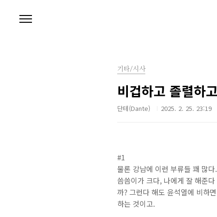
본문 바로가기
기타/시사
비겁하고 졸렬하고
단테(Dante)
2025. 2. 25. 23:19
#1
물론 강남에 이런 부류들 꽤 많다
씀씀이가 크다, 나에게 잘 해준다
까? 그런다 해도 윤석열에 비하면
하는 것이고.