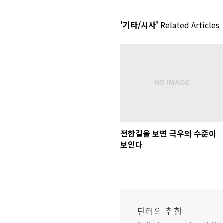
'기타/시사'
Related Articles
전한길을 보면 극우의 수준이
보인다
단테의 취향