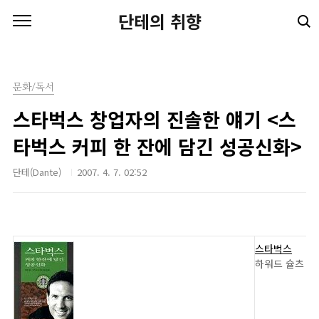
본문 바로가기
단테의 취향
문화/독서
스타벅스 창업자의 진솔한 얘기 <스
타벅스 커피 한 잔에 담긴 성공신화>
단테(Dante)
2007. 4. 7. 02:52
스타벅스
하워드 슐츠 외