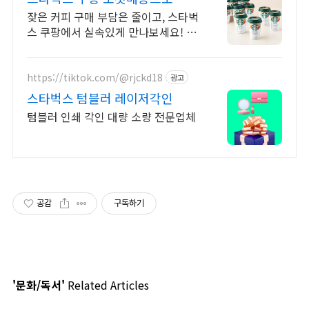
게 편리하게
잦은 커피 구매 부담은 줄이고, 스타벅
스 쿠팡에서 실속있게 만나보세요! 내
입맛에 딱 맞는 커피를 찾으시나요?
쿠팡에서 다채로운 맛을 경험해보세
요!
https://tiktok.com/@rjckd18
광고
스타벅스 텀블러 레이저각인
텀블러 인쇄 각인 대량 소량 전문업체
공감
구독하기
'문화/독서'
Related Articles