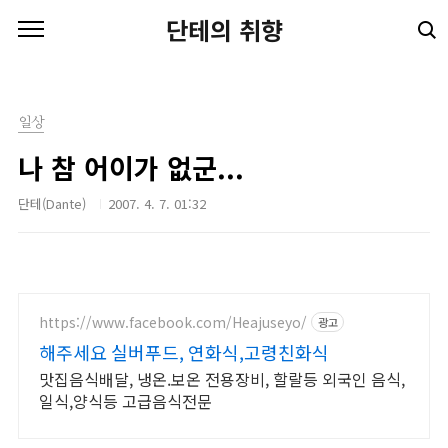
본문 바로가기
단테의 취향
일상
나 참 어이가 없군...
단테(Dante)
2007. 4. 7. 01:32
https://www.facebook.com/Heajuseyo/
광고
해주세요 실버푸드, 연화식,고령친화식
맛집음식배달, 냉온.보온 전용장비, 할랄등 외국인 음식,
일식,양식등 고급음식전문