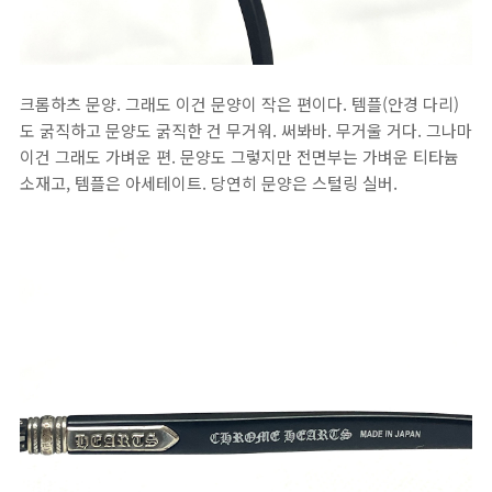
크롬하츠 문양. 그래도 이건 문양이 작은 편이다. 템플(안경 다리)
도 굵직하고 문양도 굵직한 건 무거워. 써봐바. 무거울 거다. 그나마
이건 그래도 가벼운 편. 문양도 그렇지만 전면부는 가벼운 티타늄
소재고, 템플은 아세테이트. 당연히 문양은 스털링 실버.