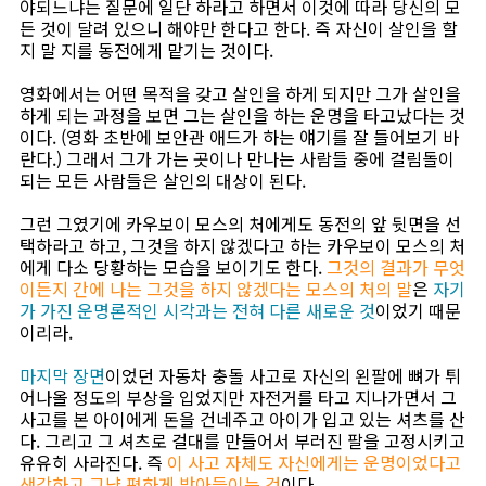
야되느냐는 질문에 일단 하라고 하면서 이것에 따라 당신의 모
든 것이 달려 있으니 해야만 한다고 한다. 즉 자신이 살인을 할
지 말 지를 동전에게 맡기는 것이다.
영화에서는 어떤 목적을 갖고 살인을 하게 되지만 그가 살인을
하게 되는 과정을 보면 그는 살인을 하는 운명을 타고났다는 것
이다. (영화 초반에 보안관 애드가 하는 얘기를 잘 들어보기 바
란다.) 그래서 그가 가는 곳이나 만나는 사람들 중에 걸림돌이
되는 모든 사람들은 살인의 대상이 된다.
그런 그였기에 카우보이 모스의 처에게도 동전의 앞 뒷면을 선
택하라고 하고, 그것을 하지 않겠다고 하는 카우보이 모스의 처
에게 다소 당황하는 모습을 보이기도 한다.
그것의 결과가 무엇
이든지 간에 나는 그것을 하지 않겠다는 모스의 처의 말
은
자기
가 가진 운명론적인 시각과는 전혀 다른 새로운 것
이었기 때문
이리라.
마지막 장면
이었던 자동차 충돌 사고로 자신의 왼팔에 뼈가 튀
어나올 정도의 부상을 입었지만 자전거를 타고 지나가면서 그
사고를 본 아이에게 돈을 건네주고 아이가 입고 있는 셔츠를 산
다. 그리고 그 셔츠로 걸대를 만들어서 부러진 팔을 고정시키고
유유히 사라진다. 즉
이 사고 자체도 자신에게는 운명이었다고
생각하고 그냥 편하게 받아들이는 것
이다.