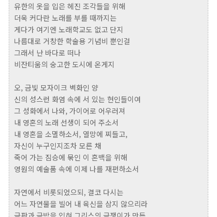
유한의 옷을 입은 헤진 조각들을 위해
더욱 커다란 노래를 부를 때까지는
게다가 여기엔 노래학교도 없고 단지
나름대로 거창한 학술용 기념비 뿐인걸
그래서 난 바다로 떠나
비잔티움의 숭고한 도시에 온게지
오, 금빛 모자이크 벽화인 양
신의 성스런 화염 속에 서 있는 현인들이여
그 성화에서 나와, 가이어로 어우러져
내 영혼의 노래 선생이 되어 주소서
내 영혼을 소멸하소서, 열망에 찌들고,
자신이 누구인지조차 모른 채
죽어 가는 짐승에 묶인 이 혼백을 위해
영원의 예술품 속에 이제 나를 재편하소서
자연에서 비롯되었으되, 결코 다시는
어느 자연물을 빌어 내 육신을 삼지 않으리라
금판과 금박을 입혀 그리스의 금쟁이가 만든