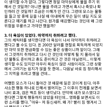
이 생각할 수가 없다. 그렇다면 정말 마약상에게 물을 주기 위
해서 간 것일까? 아니면 물을 주려고 가면서 혹시나 죽었나 확
인하러 간 것일까? 조금은 이해가 안 간다. 그런데 모스는 물통
을 들고 밤 중에 길을 나설 때 아내에게 무슨 일이 생길 지도 모
른다고 얘기를 하고 나간다. 뭔가를 예감했다는 것인데 왜 그런
위험을 무릎쓰고 가야만 했을까?
3. 더 욕심이 있었다. 마약까지 취하려고 했다.
그의 캐릭터를 생각한다면 더 욕심이 나서 마약까지 취하려고
했다고 볼 수도 있다. 돈 200만 달러를 현찰로 획득하게 되었지
만 마약 또한 현금화할 수 있는 좋은 상품이니까 말이다. 그래
서 그것까지 취하려고 다시 간 것인데 어떻게 될 지 몰라서 일
단 물통도 준비하고 총도 준비하고 간 것은 아닐런지... 이렇게
생각할 수도 있지만 아무리 욕심이 많은 사람이라도 그런 상황
에서 그러기는 쉽지가 않을 듯 한데... 다음날 바로 짐 정리해서
그 지역을 뜨려고 했을 건데...
어쨌든 모스가 다시 돌아간 것 때문에 일은 꼬이게 된다. 아주
사소한 행동 하나로 인해서 벌어지는 그 이후의 전개를 보면서
나비 효과, 검은 백조 등이 생각났다. 만약에 내가 모스였다고
한다면 그렇게 행동하지 않았을 터인데... 영화를 보면서도 이
런 소리를 했다. "아유~ 저 등신새끼. 왜 가? 빨리 짐 챙겨서 그
냥 해외로 나가!"