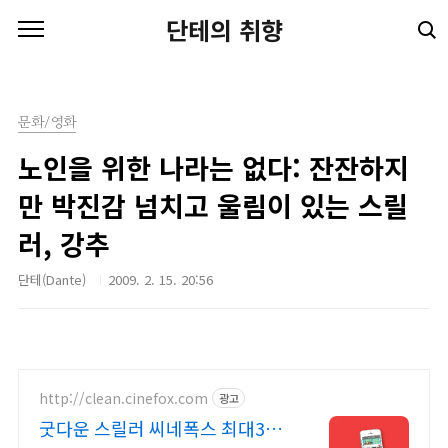
본문 바로가기
단테의 취향
문화/영화
노인을 위한 나라는 없다: 잔잔하지
만 박진감 넘치고 울림이 있는 스릴
러, 강추
단테(Dante)
2009. 2. 15. 20:56
http://clean.cinefox.com
광고
굿다운 스릴러 씨네폭스 최대3만