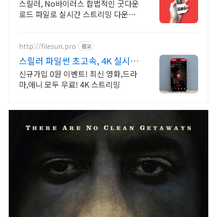
원+10%추가적립
스릴러, No바이러스 합법적인 굿다운
로드 파일로 실시간 스트리밍 다운로
드
http://filesun.pro
광고
스릴러 파일썬 초고속, 4K 실시간
보기!
신규가입 0원 이벤트! 최신 영화,드라
마,애니 모두 무료! 4K 스트리밍