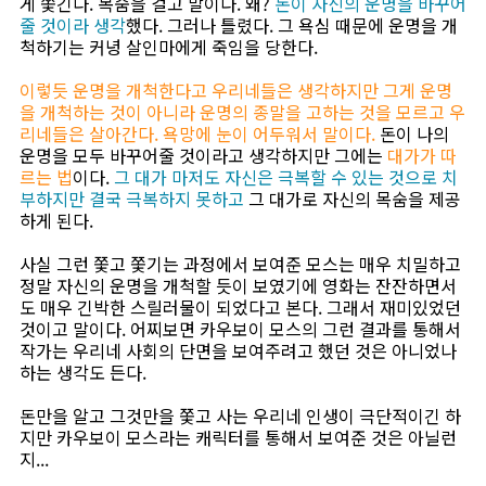
게 쫓긴다. 목숨을 걸고 말이다. 왜?
돈이 자신의 운명을 바꾸어
줄 것이라 생각
했다. 그러나 틀렸다. 그 욕심 때문에 운명을 개
척하기는 커녕 살인마에게 죽임을 당한다.
이렇듯 운명을 개척한다고 우리네들은 생각하지만 그게 운명
을 개척하는 것이 아니라 운명의 종말을 고하는 것을 모르고 우
리네들은 살아간다. 욕망에 눈이 어두워서 말이다.
돈이 나의
운명을 모두 바꾸어줄 것이라고 생각하지만 그에는
대가가 따
르는 법
이다.
그 대가 마저도 자신은 극복할 수 있는 것으로 치
부하지만 결국 극복하지 못하고
그 대가로 자신의 목숨을 제공
하게 된다.
사실 그런 쫓고 쫓기는 과정에서 보여준 모스는 매우 치밀하고
정말 자신의 운명을 개척할 듯이 보였기에 영화는 잔잔하면서
도 매우 긴박한 스릴러물이 되었다고 본다. 그래서 재미있었던
것이고 말이다. 어찌보면 카우보이 모스의 그런 결과를 통해서
작가는 우리네 사회의 단면을 보여주려고 했던 것은 아니었나
하는 생각도 든다.
돈만을 알고 그것만을 쫓고 사는 우리네 인생이 극단적이긴 하
지만 카우보이 모스라는 캐릭터를 통해서 보여준 것은 아닐런
지...