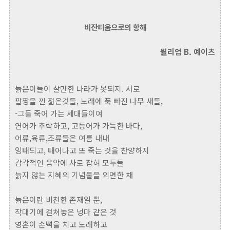
비잔티움으로의 항해
윌리엄 B. 예이츠
늙은이들이 살만한 나라가 못되지. 서로
팔짱을 낀 젊은것들, 노래에 푹 빠진 나무 새들,
-그들 죽어 가는 세대들이여
연어가 추락하고, 고등어가 가득한 바다,
어류,육류,조류들은 여름 내내
잉태되고, 태어나고 또 죽는 것을 찬양하지
감각적인 음악에 사로 잡혀 모두들
늙지 않는 지혜의 기념물을 외면한 채
늙은이란 비천한 존재일 뿐,
작대기에 걸쳐놓은 넝마 같은 것
영혼이 손뼉을 치고 노래하고