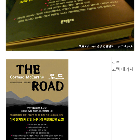
로드
코맥 매카시 지