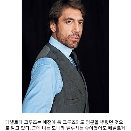
페넬로페 크루즈는 예전에 톰 크루즈와도 염문을 뿌렸던 것으
로 알고 있다. 근데 나는 모니카 벨루치는 좋아했어도 페넬로페