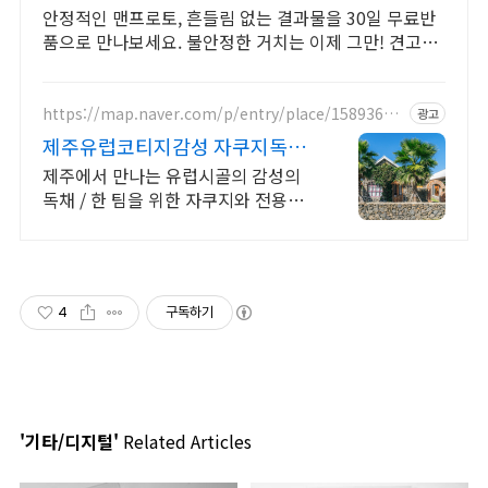
안정적인 맨프로토, 흔들림 없는 결과물을 30일 무료반
품으로 만나보세요. 불안정한 거치는 이제 그만! 견고한
지지력, 쿠팡에서 지금 경험하세요.
https://map.naver.com/p/entry/place/15893686
광고
56
제주유럽코티지감성 자쿠지독채
프라이빗 제주여행, 유럽감성
제주에서 만나는 유럽시골의 감성의
독채 / 한 팀을 위한 자쿠지와 전용온
실바베큐 모두 다른 다양한 유럽 감성
의 제주독채에서 즐기는 프라이빗 자
쿠지와 전용온실바베큐
4
구독하기
'기타/디지털'
Related Articles