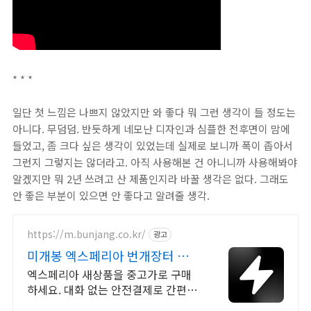
* * *
일단 첫 느낌은 나쁘지 않았지만 와 좋다 뭐 그런 생각이 들 정도는
아니다. 무덤덤. 반듯하게 네모난 디자인과 심플한 전후면이 맘에
들었고, 좀 크다 싶은 생각이 있었는데 실제로 보니까 폭이 좁아서
그런지 그렇지는 않더라고. 아직 사용해본 건 아니니까 사용해봐야
알겠지만 뭐 2년 쓰려고 산 제품인지라 바꿀 생각은 없다. 그래도
안 좋은 부분이 있으면 안 좋다고 알려줄 생각.
https://m.bunjang.co.kr/
광고
미개봉 엑스페리아 번개장터 국내
최대 브랜드 중고거래
엑스페리아 새상품을 중고가로 구매
하세요. 대화 없는 안전결제로 간편하
게! 전국 각지에서 올라오는 전국구 최