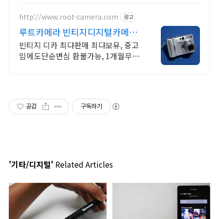
다 상품 매일 10만 개 이상의 신규 상
품 업로드
http://www.root-camera.com
광고
루트카메라 빈티지디지털카메라
빈티지 디카 디지털카메라
빈티지 디카 최댜판매 최댜보유, 중고
임에도단순변심 환불가능, 1개월무상
A/S 누적리뷰수 2000건 이상, 회원가
입 시 적립금 5,000원
공감
구독하기
'기타/디지털'
Related Articles