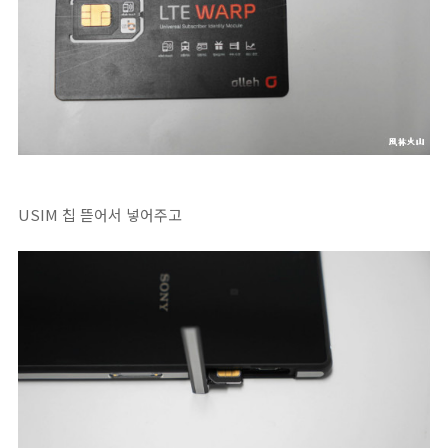
USIM 칩 뜯어서 넣어주고