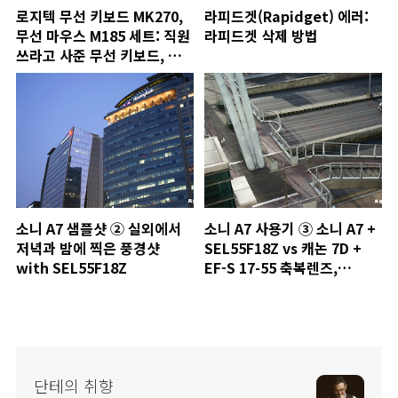
로지텍 무선 키보드 MK270,
라피드겟(Rapidget) 에러:
무선 마우스 M185 세트: 직원
라피드겟 삭제 방법
쓰라고 사준 무선 키보드, 마
우스
소니 A7 샘플샷 ② 실외에서
소니 A7 사용기 ③ 소니 A7 +
저녁과 밤에 찍은 풍경샷
SEL55F18Z vs 캐논 7D +
with SEL55F18Z
EF-S 17-55 축복렌즈,
55mm 화각 및 화질 비교
단테의 취향