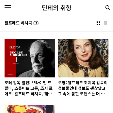
본문 바로가기
단테의 취향
알프레드 히치콕
(3)
호러 감독 열전: 브라이언 드
오명: 알프레드 히치콕 감독의
팔마, 스튜어트 고든, 조지 로
첩보물인데 첩보도 괜찮았고
메로, 알프레드 히치콕, 웨스
그 속에 꽃핀 로맨스는 더 멋졌
크레이븐
고 (1946)