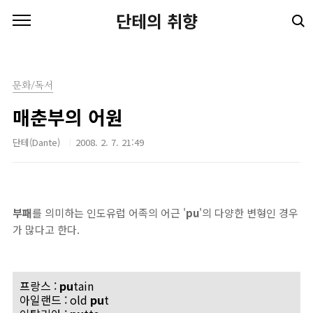
본문 바로가기
단테의 취향
문화/독서
매춘부의 어원
단테(Dante)
2008. 2. 7. 21:49
부패
를 의미하는 인도유럽 어족의 어근 '
pu
'의 다양한 변형인 경우
가 많다고 한다.
프랑스 :
pu
tain
아일랜드 : old
pu
t