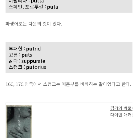
이탈리아 :
pu
tta
스페인, 포르투갈 :
pu
ta
파생어로는 다음의 것이 있다.
부패한 :
pu
trid
고름 :
pu
ts
곪다 : sup
pu
rate
스컹크 :
pu
torius
16C, 17C 영국에서 스컹크는 매춘부를 비하하는 말이었다고 한다.
감각의 박물학
다이앤 애커먼 