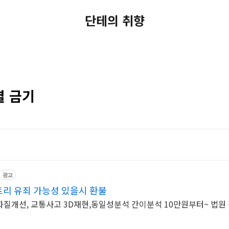
단테의 취향
별 금기
광고
리 유죄 가능성 있을시 환불
질개선, 교통사고 3D재현,동일성분석 간이분석 10만원부터~ 법원