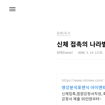
본문 바로가기
문화/독서
신체 접촉의 나라
단테(Dante)
2008. 3. 14. 12:35
https://www.intreee.com/
영상분석포렌식 아이앤트
신체접촉,법원감정서작성, 화
감정서 제출 50만원부터~