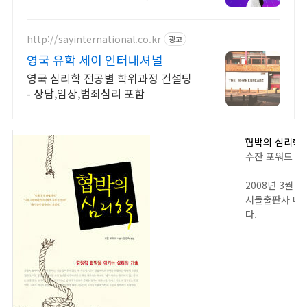
신입생 수 1위 장학금 지급 1위, 학사
석사 박사 온라인복수학위까지
http://sayinternational.co.kr
광고
영국 유학 세이 인터내셔널
영국 심리학 전공별 학위과정 컨설팅
- 상담,임상,범죄심리 포함
협박의 심리학
수잔 포워드 지
2008년 3월 
서돌출판사 마
다.