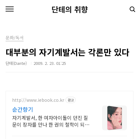
본문 바로가기
단테의 취향
문화/독서
대부분의 자기계발서는 각론만 있다
단테(Dante)
2009. 2. 23. 01:25
http://www.iebook.co.kr
광고
순간향기
자기계발서, 한 여자아이돌이 던진 질
문이 장자를 만나 한 권의 철학이 되었
다. 니 살면서 이걸 언제 해볼 수 있겠
는데?, 자기계발서, 철학에세이, 처세