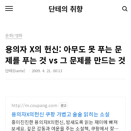
본문 바로가기
단테의 취향
문화/영화
용의자 X의 헌신: 아무도 못 푸는 문
제를 푸는 것 vs 그 문제를 만드는 것
단테(Dante)
2009. 4. 21. 00:13
http://m.coupang.com
광고
용의자X의헌신 쿠팡 가볍고 술술 읽히는 소설
흥미진진한 용의자X의헌신, 밤새도록 읽는 재미에 빠져
보세요. 깊은 감동과 여운을 주는 소설책, 쿠팡에서 찾아