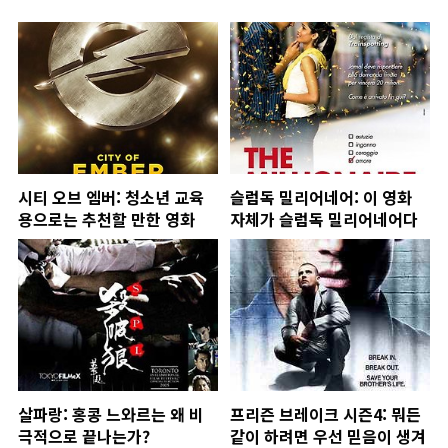
시티 오브 엠버: 청소년 교육
슬럼독 밀리어네어: 이 영화
용으로는 추천할 만한 영화
자체가 슬럼독 밀리어네어다
살파랑: 홍콩 느와르는 왜 비
프리즌 브레이크 시즌4: 뭐든
극적으로 끝나는가?
같이 하려면 우선 믿음이 생겨