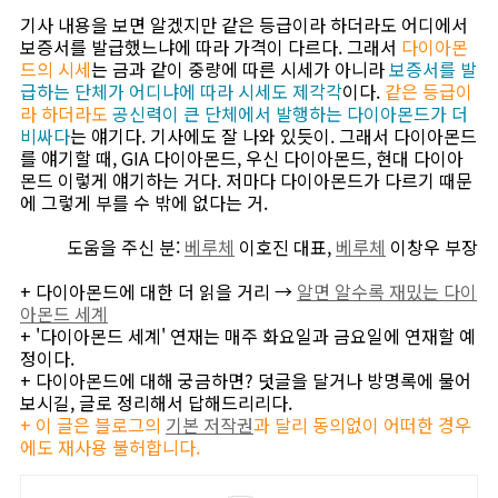
기사 내용을 보면 알겠지만 같은 등급이라 하더라도 어디에서
보증서를 발급했느냐에 따라 가격이 다르다. 그래서
다이아몬
드의 시세
는 금과 같이 중량에 따른 시세가 아니라
보증서를 발
급하는 단체가 어디냐에 따라 시세도 제각각
이다.
같은 등급이
라 하더라도
공신력이 큰 단체에서 발행하는 다이아몬드가 더
비싸다
는 얘기다. 기사에도 잘 나와 있듯이. 그래서 다이아몬드
를 얘기할 때, GIA 다이아몬드, 우신 다이아몬드, 현대 다이아
몬드 이렇게 얘기하는 거다. 저마다 다이아몬드가 다르기 때문
에 그렇게 부를 수 밖에 없다는 거.
도움을 주신 분:
베루체
이호진 대표,
베루체
이창우 부장
+ 다이아몬드에 대한 더 읽을 거리 →
알면 알수록 재밌는 다이
아몬드 세계
+ '다이아몬드 세계' 연재는 매주 화요일과 금요일에 연재할 예
정이다.
+ 다이아몬드에 대해 궁금하면? 덧글을 달거나 방명록에 물어
보시길, 글로 정리해서 답해드리리다.
+ 이 글은 블로그의
기본 저작권
과 달리 동의없이 어떠한 경우
에도 재사용 불허합니다.