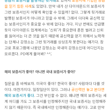
등급의 보증서를 발행하는 뒷거래
도 있어서
보증서에 기입된 등급
을 믿기 힘든 사례
도 있었다. 만약 내가 산 다이아몬드의 보증서가
그런 보증서인지 어떻게 확인할 수 있을까? 없다. 그렇게 뒷거래로
발행된 보증서가 아니라고 믿을 수 밖에. 그래서 더더욱 공신력 있
는 보증서인지가 중요할 수 밖에 없다는 거다. 지난 번에도 언급했
듯이 다이아몬드 업계에서는 '신뢰'가 중요한데 푼돈 벌려고 신뢰
를 잃어서는 더 큰 것을 잃기 때문에 공신력을 얻기 위해서 노력하
는 단체나 감정소는 그런 뒷거래를 상상조차 못한다는 얘기다. 참
고로 프로그램에 나왔던 감정소는 국내의 감정소인데 어디인지는
모르겠다. PD에게 물어봐? ^^;
해외 보증서가 좋아? 아니면 국내 보증서가 좋아?
질문을 좀 바꿔보자. 미국이 좋아? 한국이 좋아? 사람마다 다를 것
이다. 마찬가지다. 일장일단이 있다. 그러나
공신력만 놓고 본다면
해외 보증서가 좋다
. 그건 부인할 수 없다. 왜냐면 해외 보증서는 세
계 어디를 가도 그 보증서를 인정해주지만 국내 보증서는 인정해주
지 않기 때문이다. 즉 국내에서만 인정해준다는 얘기다. 고로 만약