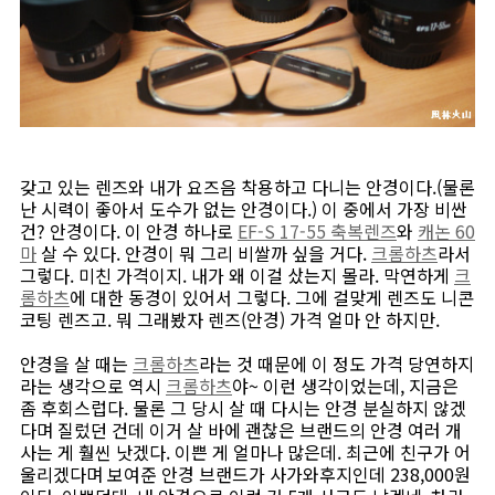
갖고 있는 렌즈와 내가 요즈음 착용하고 다니는 안경이다.(물론
난 시력이 좋아서 도수가 없는 안경이다.) 이 중에서 가장 비싼
건? 안경이다. 이 안경 하나로
EF-S 17-55 축복렌즈
와
캐논 60
마
살 수 있다. 안경이 뭐 그리 비쌀까 싶을 거다.
크롬하츠
라서
그렇다. 미친 가격이지. 내가 왜 이걸 샀는지 몰라. 막연하게
크
롬하츠
에 대한 동경이 있어서 그렇다. 그에 걸맞게 렌즈도 니콘
코팅 렌즈고. 뭐 그래봤자 렌즈(안경) 가격 얼마 안 하지만.
안경을 살 때는
크롬하츠
라는 것 때문에 이 정도 가격 당연하지
라는 생각으로 역시
크롬하츠
야~ 이런 생각이었는데, 지금은
좀 후회스럽다. 물론 그 당시 살 때 다시는 안경 분실하지 않겠
다며 질렀던 건데 이거 살 바에 괜찮은 브랜드의 안경 여러 개
사는 게 훨씬 낫겠다. 이쁜 게 얼마나 많은데. 최근에 친구가 어
울리겠다며 보여준 안경 브랜드가 사가와후지인데 238,000원