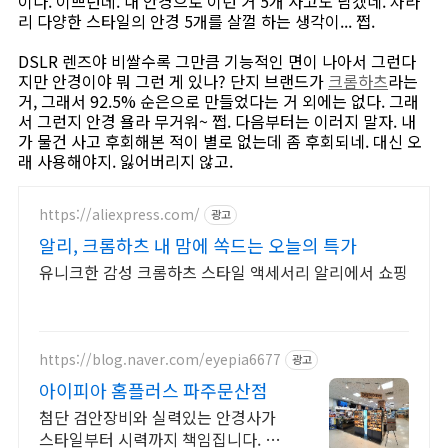
이다. 이쁘던데. 내 안경으로 이런 거 5개 사고도 남겠네. 차라
리 다양한 스타일의 안경 5개를 살껄 하는 생각이... 쩝.
DSLR 렌즈야 비쌀수록 그만큼 기능적인 면이 나아서 그런다
지만 안경이야 뭐 그런 게 있나? 단지 브랜드가
크롬하츠
라는
거, 그래서 92.5% 순은으로 만들었다는 거 외에는 없다. 그래
서 그런지 안경 욜라 무거워~ 쩝. 다음부터는 이러지 말자. 내
가 물건 사고 후회해본 적이 별로 없는데 좀 후회되네. 대신 오
래 사용해야지. 잃어버리지 않고.
https://aliexpress.com/
광고
알리, 크롬하츠 내 맘에 쏙드는 오늘의 특가
유니크한 감성 크롬하츠 스타일 액세서리 알리에서 쇼핑
https://blog.naver.com/eyepia6677
광고
아이피아 홈플러스 파주문산점
첨단 검안장비와 실력있는 안경사가
스타일부터 시력까지 책임집니다. 팩