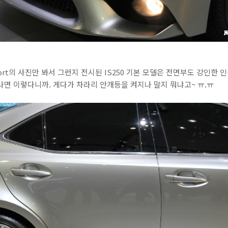
Sport의 사진만 봐서 그런지 전시된 IS250 기본 모델은 전면부도 강인한
 나면 이렇다니까. 게다가 차라리 안개등을 켜지나 말지 뭐냐고~ ㅠ.ㅠ