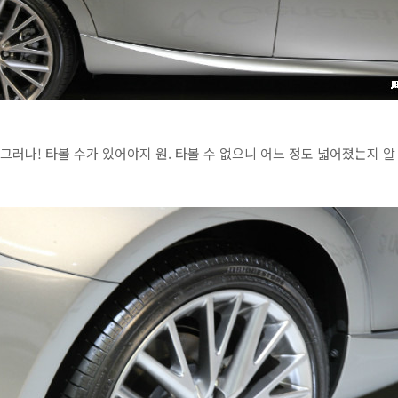
 그러나! 타볼 수가 있어야지 원. 타볼 수 없으니 어느 정도 넓어졌는지 알