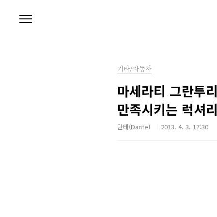
본문 바로가기
기타/자동차
마세라티 그란투리스
만족시키는 럭셔리
단테(Dante)
2013. 4. 3. 17:30