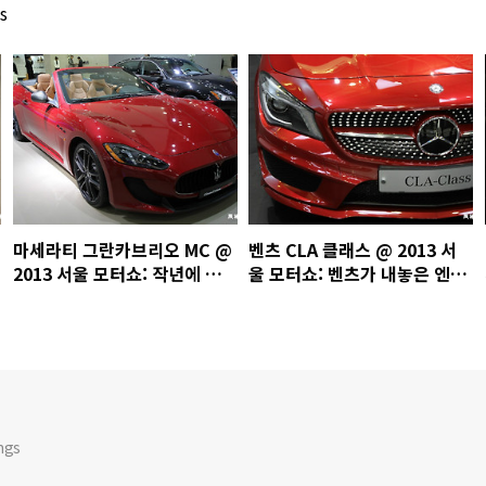
s
마세라티 그란카브리오 MC @
벤츠 CLA 클래스 @ 2013 서
2013 서울 모터쇼: 작년에 선
울 모터쇼: 벤츠가 내놓은 엔트
보인 그란투리스모 MC의 컨버
리급 쿠페형 세단
터블
ngs