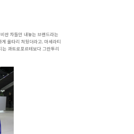
큼 비싼 차들만 내놓는 브랜드라는
못하게 울타리 쳐뒀더라고. 마세라티
라티는 콰트로포르테보다 그란투리