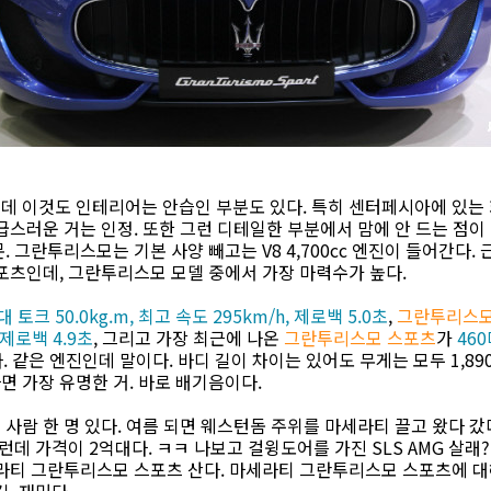
 이것도 인테리어는 안습인 부분도 있다. 특히 센터페시아에 있는 화
급스러운 거는 인정. 또한 그런 디테일한 부분에서 맘에 안 드는 점이
. 그란투리스모는 기본 사양 빼고는 V8 4,700cc 엔진이 들어간다
포츠인데, 그란투리스모 모델 중에서 가장 마력수가 높다.
대 토크 50.0kg.m, 최고 속도 295km/h, 제로백 5.0초
,
그란투리스모
, 제로백 4.9초
, 그리고 가장 최근에 나온
그란투리스모 스포츠
가
460
. 같은 엔진인데 말이다. 바디 길이 차이는 있어도 무게는 모두 1,8
 가장 유명한 거. 바로 배기음이다.
사람 한 명 있다. 여름 되면 웨스턴돔 주위를 마세라티 끌고 왔다 갔
그런데 가격이 2억대다. ㅋㅋ 나보고 걸윙도어를 가진 SLS AMG 살
라티 그란투리스모 스포츠 산다. 마세라티 그란투리스모 스포츠에 대