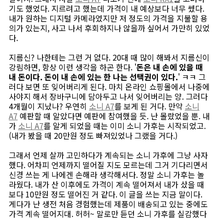
기도 했었다. 지르려고 했는데 가격이 내 예상보다 너무 쎘다.
내가 원하는 디지털 카메라였지만 저 정도의 가격을 지불할 용
의가 있는지, 사고 나서 후회하지나 않을까 싶어서 가만히 있었
다.
지름신? 나한테는 그런 거 없다. 20대 때 많이 해봐서 지름신이
강림하면, 항상 이런 생각을 하곤 한다. '
돈은 내 손에 있을 때
내 돈이다. 돈이 내 손에 있는 한 나는 선택권이 있다.
' ㅋㅋ 그
러다 보면 또 잊어버리게 된다. 마치 온라인 쇼핑몰에서 나중에
사야지 해서 장바구니에 담아두고 나서 잊어버리는 양. 그러다
4개월이 지났나? 우연히
소니 A7
를 보게 된 거다. 만약
소니
A7
예판할 때 알았다면 예판에 참여했을 듯. 난 몰랐었을 뿐. 내
가
소니 A7
를 알게 되었을 때는 이미 소니 가후는 시작되었고.
(내가 봤을 때 20만원 정도 빠져있었나 그랬을 거다.)
그래서 언제 살까 고민하다가 계속되는 소니 가후에 그냥 사자
했다. 어차피 언제까지 떨어질 지도 모르는데 그거 기다리면서
신경 쓰는 게 나에겐 손해라 생각해서다. 정말 소니 가후는 놀
라웠다. 내가 산 이후에도 가격이 계속 떨어져서 내가 샀을 때
보다 10만원 정도 떨어진 거 같다. 이 글을 쓰는 지금 말이다.
게다가 난 생전 처음 경험했는데 제품이 배송되고 있는 중에도
가격 계속 떨어지대. 허허~ 말로만 듣던 소니 가후를 실감했다