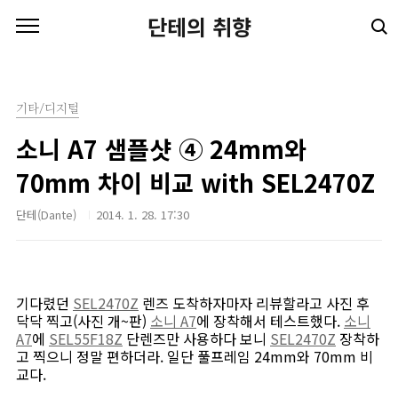
본문 바로가기
단테의 취향
기타/디지털
소니 A7 샘플샷 ④ 24mm와
70mm 차이 비교 with SEL2470Z
단테(Dante)
2014. 1. 28. 17:30
기다렸던
SEL2470Z
렌즈 도착하자마자 리뷰할라고 사진 후
닥닥 찍고(사진 개~판)
소니 A7
에 장착해서 테스트했다.
소니
A7
에
SEL55F18Z
단렌즈만 사용하다 보니
SEL2470Z
장착하
고 찍으니 정말 편하더라. 일단 풀프레임 24mm와 70mm 비
교다.