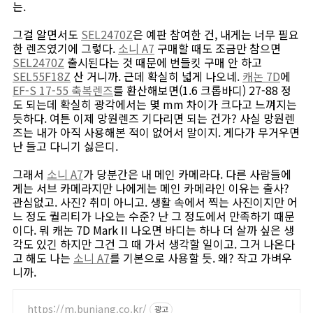
는.
그걸 알면서도
SEL2470Z
은 예판 참여한 건, 내게는 너무 필요
한 렌즈였기에 그렇다.
소니 A7
구매할 때도 조금만 참으면
SEL2470Z
출시된다는 것 때문에 번들킷 구매 안 하고
SEL55F18Z
산 거니까. 근데 확실히 넓게 나오네.
캐논 7D
에
EF-S 17-55 축복렌즈
를 환산해보면(1.6 크롭바디) 27-88 정
도 되는데 확실히 광각에서는 몇 mm 차이가 크다고 느껴지는
듯하다. 여튼 이제 망원렌즈 기다리면 되는 건가? 사실 망원렌
즈는 내가 아직 사용해본 적이 없어서 말이지. 게다가 무거우면
난 들고 다니기 싫은디.
그래서
소니 A7
가 당분간은 내 메인 카메라다. 다른 사람들에
게는 서브 카메라지만 나에게는 메인 카메라인 이유는 출사?
관심없고. 사진? 취미 아니고. 생활 속에서 찍는 사진이지만 어
느 정도 퀄리티가 나오는 수준? 난 그 정도에서 만족하기 때문
이다. 뭐 캐논 7D Mark II 나오면 바디는 하나 더 살까 싶은 생
각도 있긴 하지만 그건 그 때 가서 생각할 일이고. 그거 나온다
고 해도 나는
소니 A7
를 기본으로 사용할 듯. 왜? 작고 가벼우
니까.
https://m.bunjang.co.kr/
광고