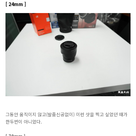
[ 24mm ]
그동안 움직이지 않고(발줌신공없이) 이런 샷을 찍고 싶었던 때가
한두번이 아니었다.