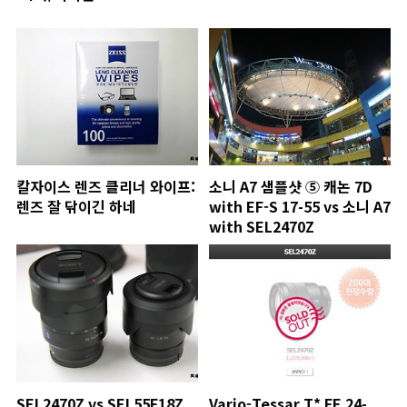
칼자이스 렌즈 클리너 와이프:
소니 A7 샘플샷 ⑤ 캐논 7D
렌즈 잘 닦이긴 하네
with EF-S 17-55 vs 소니 A7
with SEL2470Z
SEL2470Z vs SEL55F18Z
Vario-Tessar T* FE 24-