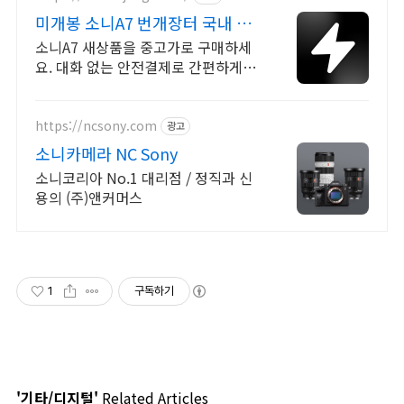
미개봉 소니A7 번개장터 국내 최
대 브랜드 중고거래
소니A7 새상품을 중고가로 구매하세
요. 대화 없는 안전결제로 간편하게!
전국 각지에서 올라오는 전국구 최다
상품 매일 10만 개 이상의 신규 상품
업로드
https://ncsony.com
광고
소니카메라 NC Sony
소니코리아 No.1 대리점 / 정직과 신
용의 (주)앤커머스
1
구독하기
'기타/디지털'
Related Articles