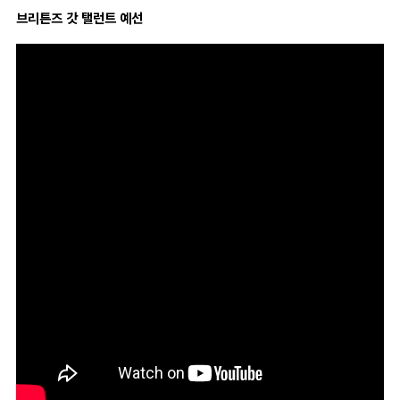
브리튼즈 갓 탤런트 예선