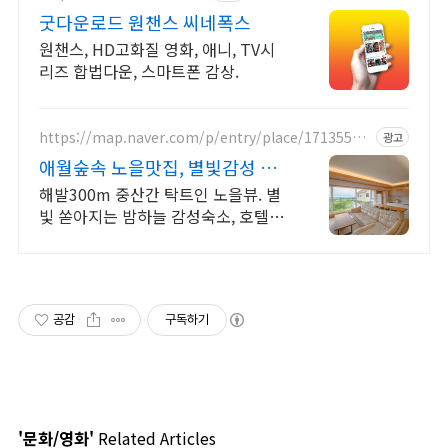
굿다운로드 원챈스 씨네폭스
원챈스, HD고화질 영화, 애니, TV시
리즈 합법다운, 스마트폰 감상.
https://map.naver.com/p/entry/place/17135504
광고
48
애월숲속 노을맛집, 별빛감성 아
기용품 완벽구비, 대가족
해발300m 중산간 탁트인 노을뷰. 별
빛 쏟아지는 밤하늘 감성숙소, 호텔급
청결도 최대 14인 복층 독채, 5개의 침
대와 넓은 다이닝룸으로 프라이빗한
대가족 여행
공감
구독하기
'문화/영화'
Related Articles