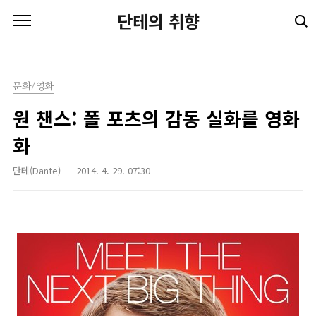
본문 바로가기
단테의 취향
문화/영화
원 챈스: 폴 포츠의 감동 실화를 영화
화
단테(Dante)
2014. 4. 29. 07:30