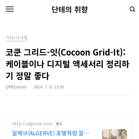
본문 바로가기
단테의 취향
기타/디지털
코쿤 그리드-잇(Cocoon Grid-It):
케이블이나 디지털 액세서리 정리하
기 정말 좋다
단테(Dante)
2014. 7. 8. 12:30
http://algerve.com
광고
알제브(ALGERVE) 호텔처럼 깔끔