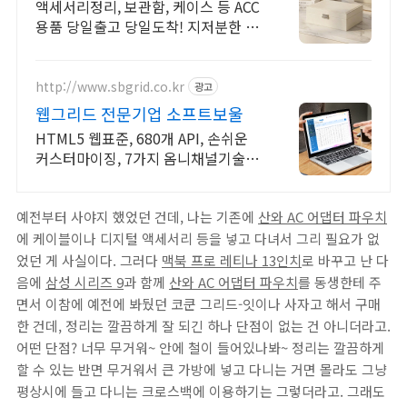
한 분위기
액세서리정리, 보관함, 케이스 등 ACC
용품 당일출고 당일도착! 지저분한 화
장대, 한방에 정리 끝!
http://www.sbgrid.co.kr
광고
웹그리드 전문기업 소프트보울
HTML5 웹표준, 680개 API, 손쉬운
커스터마이징, 7가지 옴니채널기술지
원
예전부터 사야지 했었던 건데, 나는 기존에
산와 AC 어댑터 파우치
에 케이블이나 디지털 액세서리 등을 넣고 다녀서 그리 필요가 없
었던 게 사실이다. 그러다
맥북 프로 레티나 13인치
로 바꾸고 난 다
음에
삼성 시리즈 9
과 함께
산와 AC 어댑터 파우치
를 동생한테 주
면서 이참에 예전에 봐뒀던 코쿤 그리드-잇이나 사자고 해서 구매
한 건데, 정리는 깔끔하게 잘 되긴 하나 단점이 없는 건 아니더라고.
어떤 단점? 너무 무거워~ 안에 철이 들어있나봐~ 정리는 깔끔하게
할 수 있는 반면 무거워서 큰 가방에 넣고 다니는 거면 몰라도 그냥
평상시에 들고 다니는 크로스백에 이용하기는 그렇더라고. 그래도