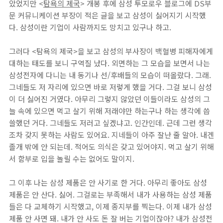
았었지만 <
탐욕의 제국
> 개봉 후에 삼성 투모로우 블로그에 DS부
문 커뮤니케이션 부장이 적은 글을 보고 삼성이 싫어지기 시작했
다. 삼성이란 기업이 사람까지도 망치고 있구나 하고.
그러다 <탐욕의 제국>을 보고 삼성의 부사장이 백혈병 피해자에게
대하는 태도를 보니 구역질 났다. 외면하는 그 모습을 보면서 나는
삼성전자에 다니는 내 동기나 선/후배들의 모습이 떠올랐다. 그래.
그네들도 저 자리에 있으면 바로 저렇게 했을 거다. 그걸 보니 삼성
이 더 싫어진 거였다. 아무리 그렇지 않았던 이들이라도 삼성의 그
늘 속에 있으면 먹고 살기 위해 저래야만 하는구나 하는 생각에 씁
쓸했던 거다. 그네들도 저러고 싶겠냐고. 인간인데. 근데 그런 생각
조차 갖지 못하는 사람도 있어요. 지네들이 아주 잘난 줄 알아. 내겐
졸개 밖에 안 되는데. 적어도 의식은 갖고 있어야지. 먹고 살기 위해
서 함부로 입을 놀릴 수는 없어도 말이지.
그 이후 나는 삼성 제품은 안 사기로 한 거다. 아무리 좋아도 삼성
제품은 안 산다. 싫어. 그걸로는 부족해서 내가 사용하는 삼성 제품
들은 다 교체하기 시작했고, 이제 종지부를 찍는다. 이제 내가 삼성
제품 안 사면 돼. 내가 안 사도 돈 잘 버는 기업이잖아? 내가 삼성전