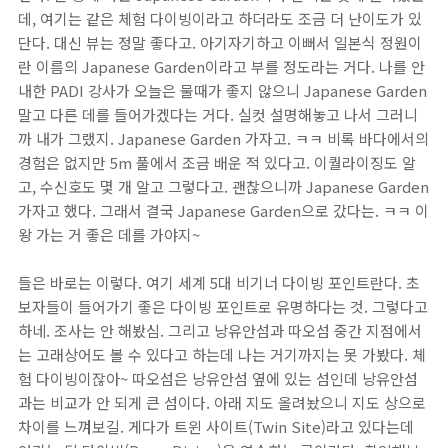
데, 여기는 같은 체험 다이빙이라고 하더라도 조금 더 난이도가 있
단다. 대신 뷰는 정말 좋다고. 아기자기하고 이뻐서 일본식 정원이
란 이름의 Japanese Garden이라고 부를 정도라는 거다. 나를 안
내한 PADI 강사가 오늘은 물때가 좋지 않으니 Japanese Garden
말고 다른 데를 들어가겠다는 거다. 실컷 설명해놓고 나서 그러니
까 내가 그랬지. Japanese Garden 가자고. ㅋㅋ 비록 바다에서의
경험은 없지만 5m 풀에서 조금 배운 적 있다고. 이퀄라이징도 알
고, 수신호도 몇 개 알고 그렇다고. 괜찮으니까 Japanese Garden
가자고 했다. 그래서 결국 Japanese Garden으로 갔다는. ㅋㅋ 이
왕 가는 거 좋은 데를 가야지~
들은 바로는 이렇다. 여기 세계 5대 비기너 다이빙 포인트란다. 초
보자들이 들어가기 좋은 다이빙 포인트로 유명하다는 것. 그렇다고
하네. 조사는 안 해봤심. 그리고 낭유안섬과 따오섬 중간 지점에서
는 고래상어도 볼 수 있다고 하는데 나는 거기까지는 못 가봤다. 체
험 다이빙이잖아~ 따오섬은 낭유안섬 옆에 있는 섬인데 낭유안섬
과는 비교가 안 되게 큰 섬이다. 아래 지도 올려놨으니 지도 상으로
차이를 느껴보길. 게다가 트윈 사이트(Twin Site)라고 있다는데