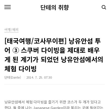
본문 바로가기
단테의 취향
여행/해외
[태국여행/코사무이편] 낭유안섬 투
어 ③ 스쿠버 다이빙을 제대로 배우
게 된 계기가 되었던 낭유안섬에서의
체험 다이빙
단테(Dante)
2014. 7. 25. 07:30
낭유안섬에서 체험 다이빙을 즐기기 위한 코스가 두 개가 있다고
한다. 둘 중에 나는 Japanese Garden이라 불리는 곳에 들어갔는