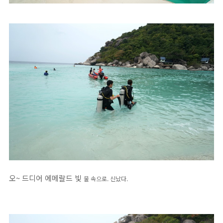
오~ 드디어 에메랄드 빛
물 속으로.
신났다.