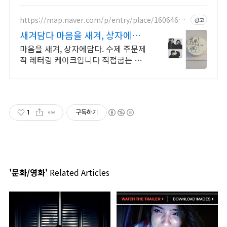
https://map.naver.com/p/entry/place/16064692
광고
14
새겨담다 마음을 새겨, 상자에담
다
마음을 새겨, 상자에담다. 수제 주문제
작 레터링 케이크입니다 직접굽는 시
트,질좋은 바닐라빈으로 담궈 숙성시
킨 바닐라익스트렉 100%동물성생크
림
1
구독하기
'문화/영화'
Related Articles