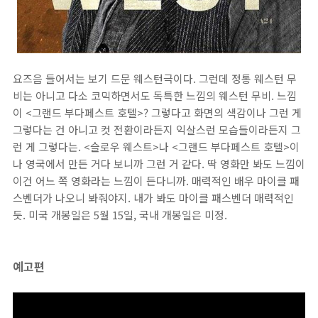
요즈음 들어서는 보기 드문 웨스턴극이다. 그런데 정통 웨스턴 무
비는 아니고 다소 코믹하면서도 독특한 느낌의 웨스턴 무비. 느낌
이 <그랜드 부다페스트 호텔>? 그렇다고 화면의 색감이나 그런 게
그렇다는 건 아니고 컷 전환이라든지 익살스런 모습들이라든지 그
런 게 그렇다는. <슬로우 웨스트>나 <그랜드 부다페스트 호텔>이
나 영국에서 만든 거다 보니까 그런 거 같다. 딱 영화만 봐도 느낌이
이건 어느 쪽 영화라는 느낌이 든다니까. 매력적인 배우 마이클 패
스벤더가 나오니 봐줘야지. 내가 봐도 마이클 패스벤더 매력적인
듯. 미국 개봉일은 5월 15일, 국내 개봉일은 미정.
예고편