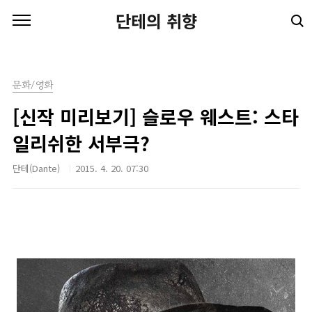
본문 바로가기
단테의 취향
문화/영화
[신작 미리보기] 슬로우 웨스트: 스타
일리쉬한 서부극?
단테(Dante)
2015. 4. 20. 07:30