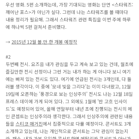
우선 영화. 5편 소개하는데, 가장 기대되는 영화는 단연 <스타워즈:
깨어난 포스>가 아닌가 싶다. 그런데 나는 스타워즈를 볼 때마다
내용 정리가 필요해. 그래서 스타워즈 관련 특집을 이번 주에 하루
에 하나씩 5편 걸쳐서 준비했다.
→
2015년 12월 볼.만.한 개봉 예정작
#2
두번째 전시. 요즈음 내가 관심을 두고 계속 보고 있는 건데, 월초에
즐길만한 전시 선정이나 그런 거는 내가 하는 게 아니다 보니 여기
에는 빠져 있는 전시도 있다. 여기에 언급된 전시는 3개인데, 다 둘
러볼 생각이다. 이 중에 '모네 빛을 그리다'는 이미 다녀왔고, 12월
19일에 오픈하는 '풍경으로 보는 인상주의' 전시도 나는 12월 18일
프레스 데이에 가게 되어 있다. 그 외에도 1월에 '반 고흐 인사이
드'도 예정되어 있어, 올해 연말부터 내년 초에 진행되는 전시의 메
인 콘셉트는 인상주의라 생각한다. 그래서 인상주의에 관련된 내용
들을
스티코 매거진
에서 집중적으로 다룰 예정이다.
콘서트도 3개
소개하고 있는데, 나는 개인적으로 콘서트는 그닥 관심이 없는지
라. 패스. 내가 가본 유일한 콘서트하면 메탈리카 콘서트가 아닌가