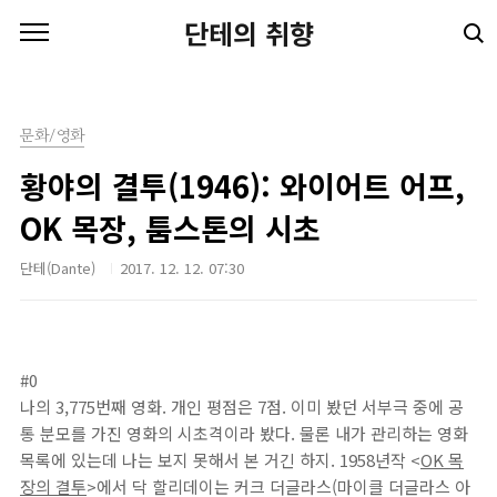
본문 바로가기
단테의 취향
문화/영화
황야의 결투(1946): 와이어트 어프,
OK 목장, 툼스톤의 시초
단테(Dante)
2017. 12. 12. 07:30
#0
나의 3,775번째 영화. 개인 평점은 7점. 이미 봤던 서부극 중에 공
통 분모를 가진 영화의 시초격이라 봤다. 물론 내가 관리하는 영화
목록에 있는데 나는 보지 못해서 본 거긴 하지. 1958년작 <
OK 목
장의 결투
>에서 닥 할리데이는 커크 더글라스(마이클 더글라스 아