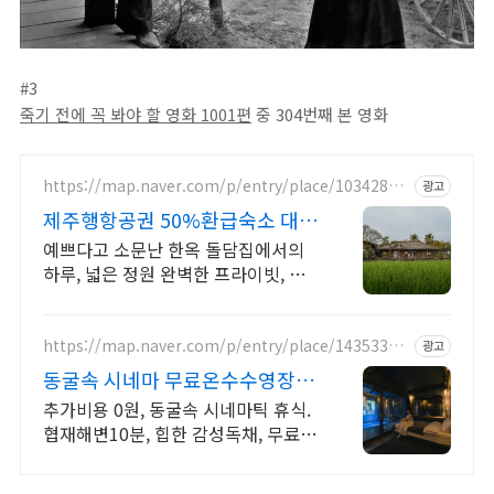
#3
죽기 전에 꼭 봐야 할 영화 1001편
중 304번째 본 영화
https://map.naver.com/p/entry/place/10342855
광고
32
제주행항공권 50%환급숙소 대가
족형 감성돌집 8인까지
예쁘다고 소문난 한옥 돌담집에서의
하루, 넓은 정원 완벽한 프라이빗, 돌
담 자쿠지 넓고 탁트인 평상 뷰, 감성
주점 스타일 별도 전용 다이닝공간, 침
실3, 욕실2,
https://map.naver.com/p/entry/place/14353327
광고
31
동굴속 시네마 무료온수수영장 독
특하고 아늑한 제주 아지트
추가비용 0원, 동굴속 시네마틱 휴식.
협재해변10분, 힙한 감성독채, 무료바
베큐 감성독채,동굴의 아늑함 풀사이
드 시네마의 낭만. 잊지못할 태교여행