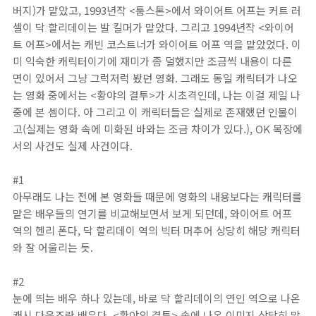
버지)가 맡았고, 1993년작 <툼스톤>에서 와이어트 어프는 커트 러
셀이 닥 할리데이는 발 킬머가 맡았다. 그리고 1994년작 <와이어
트 어프>에서는 캐빈 코스트너가 와이어트 어프 역을 맡았었다. 이
미 익숙한 캐릭터이기에 재미가 좀 덜했지만 조금씩 내용이 다른
면이 있어서 그냥 그럭저럭 봤던 영화. 그래도 동일 캐릭터가 나오
는 영화 중에서는 <황야의 결투>가 시초격인데, 나는 이걸 제일 나
중에 본 셈이다. 아 그리고 이 캐릭터들은 실제로 존재했던 인물이
고(실제는 영화 속에 미화된 바와는 조금 차이가 있다.), OK 목장에
서의 사건도 실제 사건이다.
#1
아무래도 나는 전에 본 영화들 때문에 영화의 내용보다는 캐릭터를
맡은 배우들의 연기를 비교해보면서 보게 되던데, 와이어트 어프
역의 헨리 폰다, 닥 할리데이 역의 빅터 머추어 상당히 해당 캐릭터
와 잘 어울리는 듯.
#2
눈에 띄는 배우 하나 있는데, 바로 닥 할리데이의 연인 역으로 나온
캐시 다운즈란 배우다. <황야의 결투> 속에 나온 이미지 상당히 맘